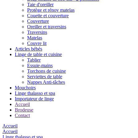
Taie d'oreiller
Protège et rénov matelas
Couette et couverture
Couverture
Oreiller et traversins
Traversins
Matelas
Couvre lit
Articles bébés
Linge de table et cuisine
Tablier
Essuie-mains
Torchons de cuisine
Serviettes de table
Nappes Anti-tâches
Mouchoirs
Linge thalasso et spa
Importateur de linge
Accueil
Brodeuse
Contact
Accueil
Accueil
Linge thalasso et spa