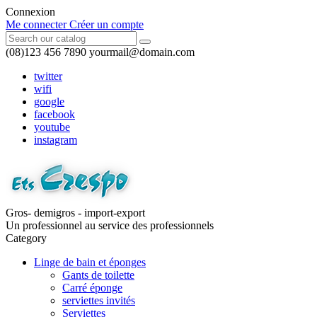
Connexion
Me connecter
Créer un compte
(08)123 456 7890
yourmail@domain.com
twitter
wifi
google
facebook
youtube
instagram
Gros- demigros - import-export
Un professionnel au service des professionnels
Category
Linge de bain et éponges
Gants de toilette
Carré éponge
serviettes invités
Serviettes