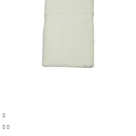


