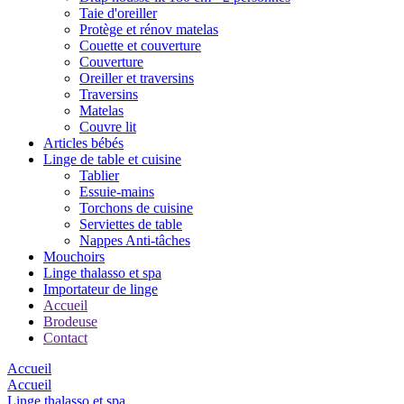
Taie d'oreiller
Protège et rénov matelas
Couette et couverture
Couverture
Oreiller et traversins
Traversins
Matelas
Couvre lit
Articles bébés
Linge de table et cuisine
Tablier
Essuie-mains
Torchons de cuisine
Serviettes de table
Nappes Anti-tâches
Mouchoirs
Linge thalasso et spa
Importateur de linge
Accueil
Brodeuse
Contact
Accueil
Accueil
Linge thalasso et spa