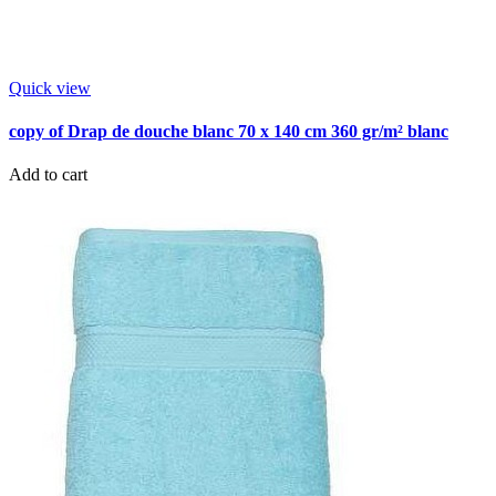
Quick view
copy of Drap de douche blanc 70 x 140 cm 360 gr/m² blanc
Add to cart