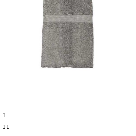


