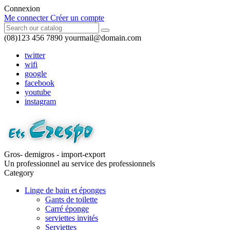
Connexion
Me connecter
Créer un compte
(08)123 456 7890
yourmail@domain.com
twitter
wifi
google
facebook
youtube
instagram
Gros- demigros - import-export
Un professionnel au service des professionnels
Category
Linge de bain et éponges
Gants de toilette
Carré éponge
serviettes invités
Serviettes