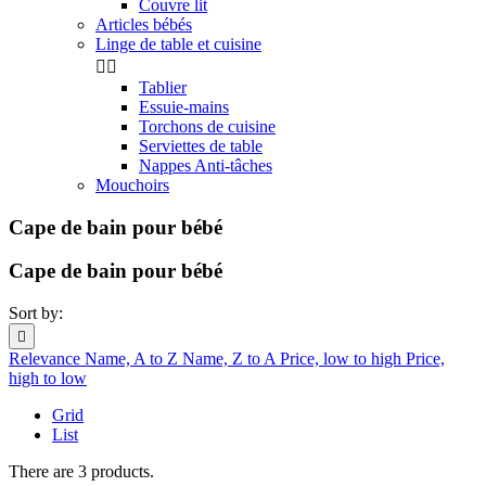
Couvre lit
Articles bébés
Linge de table et cuisine


Tablier
Essuie-mains
Torchons de cuisine
Serviettes de table
Nappes Anti-tâches
Mouchoirs
Cape de bain pour bébé
Cape de bain pour bébé
Sort by:

Relevance
Name, A to Z
Name, Z to A
Price, low to high
Price,
high to low
Grid
List
There are 3 products.