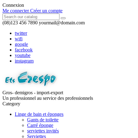
Connexion
Me connecter
Créer un compte
(08)123 456 7890
yourmail@domain.com
twitter
wifi
google
facebook
youtube
instagram
Gros- demigros - import-export
Un professionnel au service des professionnels
Category
Linge de bain et éponges
Gants de toilette
Carré éponge
serviettes invités
Serviettes