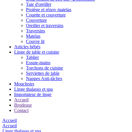
Taie d'oreiller
Protège et rénov matelas
Couette et couverture
Couverture
Oreiller et traversins
Traversins
Matelas
Couvre lit
Articles bébés
Linge de table et cuisine
Tablier
Essuie-mains
Torchons de cuisine
Serviettes de table
Nappes Anti-tâches
Mouchoirs
Linge thalasso et spa
Importateur de linge
Accueil
Brodeuse
Contact
Accueil
Accueil
Linge thalasso et spa