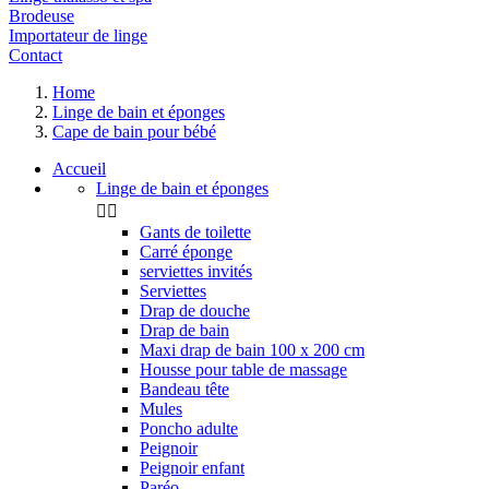
Brodeuse
Importateur de linge
Contact
Home
Linge de bain et éponges
Cape de bain pour bébé
Accueil
Linge de bain et éponges


Gants de toilette
Carré éponge
serviettes invités
Serviettes
Drap de douche
Drap de bain
Maxi drap de bain 100 x 200 cm
Housse pour table de massage
Bandeau tête
Mules
Poncho adulte
Peignoir
Peignoir enfant
Paréo