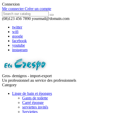
Connexion
Me connecter
Créer un compte
(08)123 456 7890
yourmail@domain.com
twitter
wifi
google
facebook
youtube
instagram
Gros- demigros - import-export
Un professionnel au service des professionnels
Category
Linge de bain et éponges
Gants de toilette
Carré éponge
serviettes invités
Serviettes