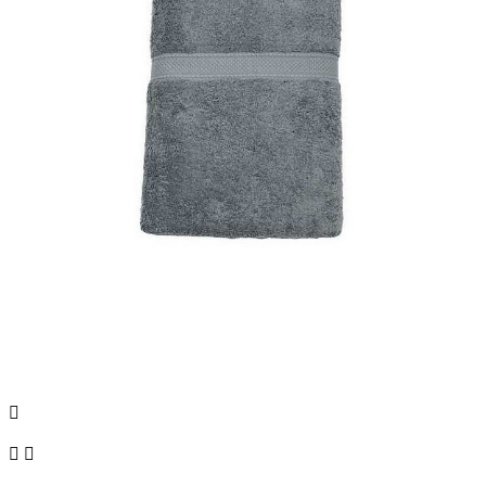


