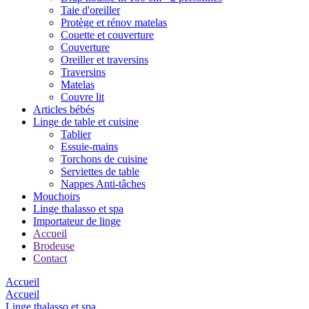
Taie d'oreiller
Protège et rénov matelas
Couette et couverture
Couverture
Oreiller et traversins
Traversins
Matelas
Couvre lit
Articles bébés
Linge de table et cuisine
Tablier
Essuie-mains
Torchons de cuisine
Serviettes de table
Nappes Anti-tâches
Mouchoirs
Linge thalasso et spa
Importateur de linge
Accueil
Brodeuse
Contact
Accueil
Accueil
Linge thalasso et spa