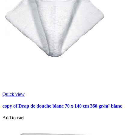
Quick view
copy of Drap de douche blanc 70 x 140 cm 360 gr/m² blanc
Add to cart