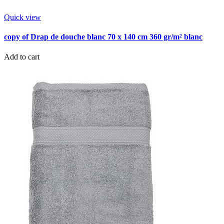
Quick view
copy of Drap de douche blanc 70 x 140 cm 360 gr/m² blanc
Add to cart