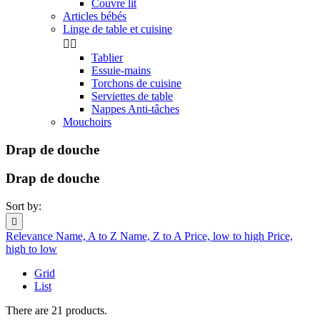
Couvre lit
Articles bébés
Linge de table et cuisine


Tablier
Essuie-mains
Torchons de cuisine
Serviettes de table
Nappes Anti-tâches
Mouchoirs
Drap de douche
Drap de douche
Sort by:

Relevance
Name, A to Z
Name, Z to A
Price, low to high
Price,
high to low
Grid
List
There are 21 products.