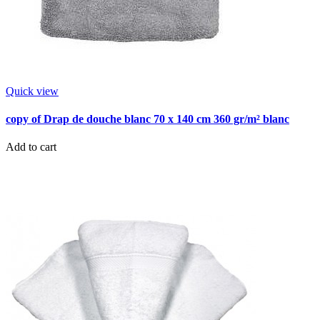
Quick view
copy of Drap de douche blanc 70 x 140 cm 360 gr/m² blanc
Add to cart