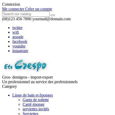
Connexion
Me connecter
Créer un compte
(08)123 456 7890
yourmail@domain.com
twitter
wifi
google
facebook
youtube
instagram
Gros- demigros - import-export
Un professionnel au service des professionnels
Category
Linge de bain et éponges
Gants de toilette
Carré éponge
serviettes invités
Serviettes