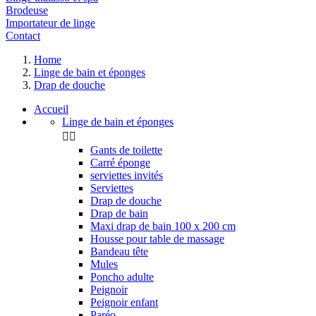
Brodeuse
Importateur de linge
Contact
Home
Linge de bain et éponges
Drap de douche
Accueil
Linge de bain et éponges


Gants de toilette
Carré éponge
serviettes invités
Serviettes
Drap de douche
Drap de bain
Maxi drap de bain 100 x 200 cm
Housse pour table de massage
Bandeau tête
Mules
Poncho adulte
Peignoir
Peignoir enfant
Paréo