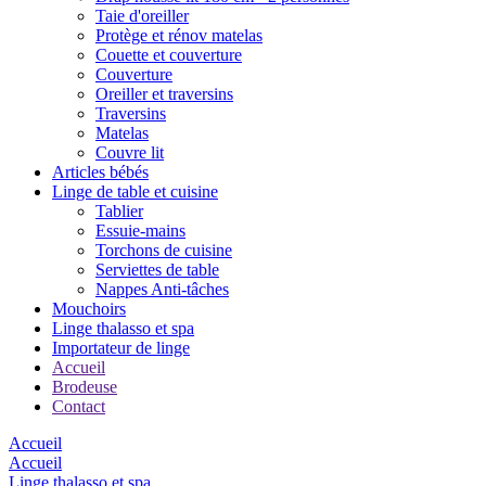
Taie d'oreiller
Protège et rénov matelas
Couette et couverture
Couverture
Oreiller et traversins
Traversins
Matelas
Couvre lit
Articles bébés
Linge de table et cuisine
Tablier
Essuie-mains
Torchons de cuisine
Serviettes de table
Nappes Anti-tâches
Mouchoirs
Linge thalasso et spa
Importateur de linge
Accueil
Brodeuse
Contact
Accueil
Accueil
Linge thalasso et spa