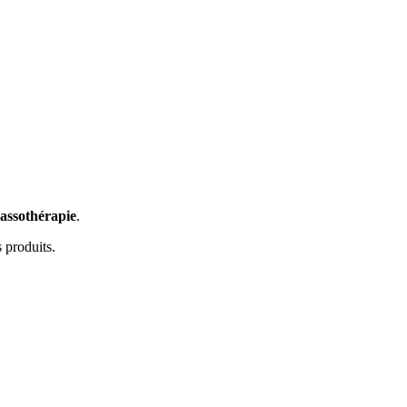
lassothérapie
.
 produits.