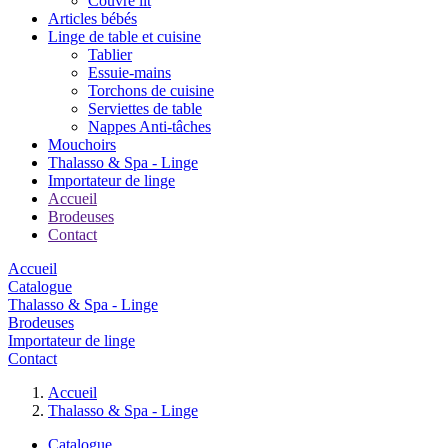
Couvre lit
Articles bébés
Linge de table et cuisine
Tablier
Essuie-mains
Torchons de cuisine
Serviettes de table
Nappes Anti-tâches
Mouchoirs
Thalasso & Spa - Linge
Importateur de linge
Accueil
Brodeuses
Contact
Accueil
Catalogue
Thalasso & Spa - Linge
Brodeuses
Importateur de linge
Contact
Accueil
Thalasso & Spa - Linge
Catalogue