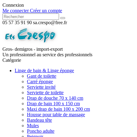
Connexion
Me connecter
Créer un compte
05 57 35 91 90
sa.crespo@free.fr
Gros- demigros - import-export
Un professionnel au service des professionnels
Catégorie
Linge de bain & Linge éponge
Gant de toilette
Carré éponge
Serviette invité
Serviette de toilette
Drap de douche 70 x 140 cm
Drap de bain 100 x 150 cm
Maxi drap de bain 100 x 200 cm
Housse pour table de massage
Bandeau tête
Mules
Poncho adulte
Peignoir