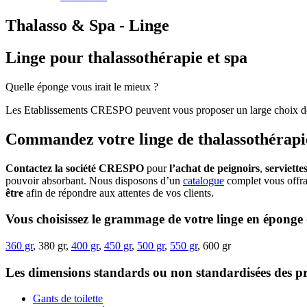
Thalasso & Spa - Linge
Linge pour thalassothérapie et spa
Quelle éponge vous irait le mieux ?
Les Etablissements CRESPO peuvent vous proposer un large choix 
Commandez votre linge de thalassothérapi
Contactez la société CRESPO
pour
l’achat de peignoirs
,
serviettes
pouvoir absorbant. Nous disposons d’un
catalogue
complet vous offran
être
afin de répondre aux attentes de vos clients.
Vous choisissez le grammage de votre linge en éponge 
360 gr
, 380 gr,
400 gr
,
450 gr
,
500 gr
,
550 gr
, 600 gr
Les dimensions standards ou non standardisées des pr
Gants de toilette