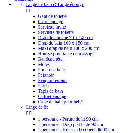
Linge de bain & Linge éponge


Gant de toilette
Carré éponge
Serviette invité
Serviette de toilette
Drap de douche 70 x 140 cm
Drap de bain 100 x 150 cm
Maxi drap de bain 100 x 200 cm
Housse pour table de massage
Bandeau tête
Mules
Poncho adulte
Peignoir
Peignoir enfant
Paréo
Tapis de bain
Coffret éponge
Cape de bain pour bébé
Linge de lit


1 personne - Parure de lit 90 cm
1 personne - Drap plat lit de 90 cm
1 personne - Housse de couette lit 90 cm