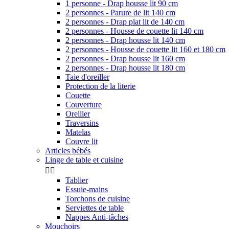
1 personne - Drap housse lit 90 cm
2 personnes - Parure de lit 140 cm
2 personnes - Drap plat lit de 140 cm
2 personnes - Housse de couette lit 140 cm
2 personnes - Drap housse lit 140 cm
2 personnes - Housse de couette lit 160 et 180 cm
2 personnes - Drap housse lit 160 cm
2 personnes - Drap housse lit 180 cm
Taie d'oreiller
Protection de la literie
Couette
Couverture
Oreiller
Traversins
Matelas
Couvre lit
Articles bébés
Linge de table et cuisine


Tablier
Essuie-mains
Torchons de cuisine
Serviettes de table
Nappes Anti-tâches
Mouchoirs