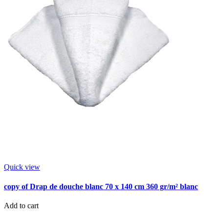
Quick view
copy of Drap de douche blanc 70 x 140 cm 360 gr/m² blanc
Add to cart