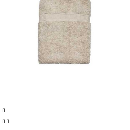


