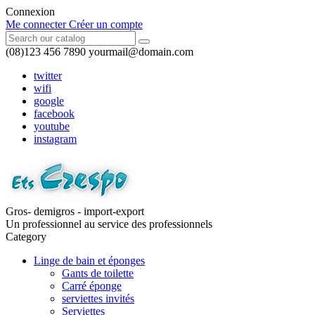
Connexion
Me connecter
Créer un compte
(08)123 456 7890
yourmail@domain.com
twitter
wifi
google
facebook
youtube
instagram
Gros- demigros - import-export
Un professionnel au service des professionnels
Category
Linge de bain et éponges
Gants de toilette
Carré éponge
serviettes invités
Serviettes