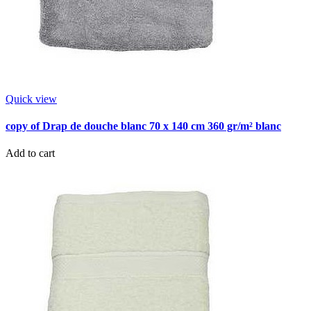
Quick view
copy of Drap de douche blanc 70 x 140 cm 360 gr/m² blanc
Add to cart