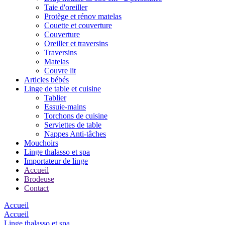
Taie d'oreiller
Protège et rénov matelas
Couette et couverture
Couverture
Oreiller et traversins
Traversins
Matelas
Couvre lit
Articles bébés
Linge de table et cuisine
Tablier
Essuie-mains
Torchons de cuisine
Serviettes de table
Nappes Anti-tâches
Mouchoirs
Linge thalasso et spa
Importateur de linge
Accueil
Brodeuse
Contact
Accueil
Accueil
Linge thalasso et spa