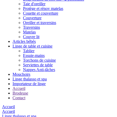
Taie d'oreiller
Protège et rénov matelas
Couette et couverture
Couverture
Oreiller et traversins
Traversins
Matelas
Couvre lit
Articles bébés
Linge de table et cuisine
Tablier
Essuie-mains
Torchons de cuisine
Serviettes de table
Nappes Anti-tâches
Mouchoirs
Linge thalasso et spa
Importateur de linge
Accueil
Brodeuse
Contact
Accueil
Accueil
Linge thalasso et spa