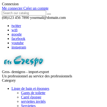
Connexion
Me connecter
Créer un compte
(08)123 456 7890
yourmail@domain.com
twitter
wifi
google
facebook
youtube
instagram
Gros- demigros - import-export
Un professionnel au service des professionnels
Category
Linge de bain et éponges
Gants de toilette
Carré éponge
serviettes invités
Serviettes