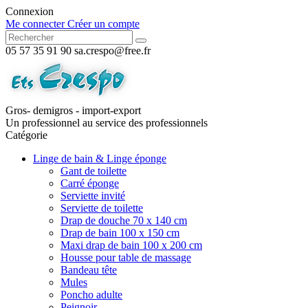
Connexion
Me connecter
Créer un compte
05 57 35 91 90
sa.crespo@free.fr
Gros- demigros - import-export
Un professionnel au service des professionnels
Catégorie
Linge de bain & Linge éponge
Gant de toilette
Carré éponge
Serviette invité
Serviette de toilette
Drap de douche 70 x 140 cm
Drap de bain 100 x 150 cm
Maxi drap de bain 100 x 200 cm
Housse pour table de massage
Bandeau tête
Mules
Poncho adulte
Peignoir