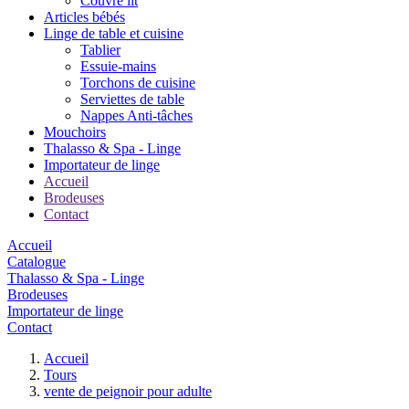
Couvre lit
Articles bébés
Linge de table et cuisine
Tablier
Essuie-mains
Torchons de cuisine
Serviettes de table
Nappes Anti-tâches
Mouchoirs
Thalasso & Spa - Linge
Importateur de linge
Accueil
Brodeuses
Contact
Accueil
Catalogue
Thalasso & Spa - Linge
Brodeuses
Importateur de linge
Contact
Accueil
Tours
vente de peignoir pour adulte