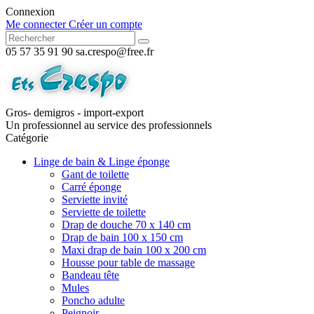
Connexion
Me connecter
Créer un compte
05 57 35 91 90
sa.crespo@free.fr
Gros- demigros - import-export
Un professionnel au service des professionnels
Catégorie
Linge de bain & Linge éponge
Gant de toilette
Carré éponge
Serviette invité
Serviette de toilette
Drap de douche 70 x 140 cm
Drap de bain 100 x 150 cm
Maxi drap de bain 100 x 200 cm
Housse pour table de massage
Bandeau tête
Mules
Poncho adulte
Peignoir