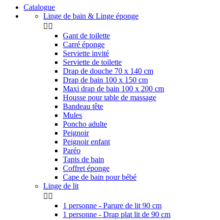
Catalogue
Linge de bain & Linge éponge


Gant de toilette
Carré éponge
Serviette invité
Serviette de toilette
Drap de douche 70 x 140 cm
Drap de bain 100 x 150 cm
Maxi drap de bain 100 x 200 cm
Housse pour table de massage
Bandeau tête
Mules
Poncho adulte
Peignoir
Peignoir enfant
Paréo
Tapis de bain
Coffret éponge
Cape de bain pour bébé
Linge de lit


1 personne - Parure de lit 90 cm
1 personne - Drap plat lit de 90 cm