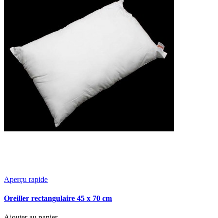
Aperçu rapide
Oreiller rectangulaire 45 x 70 cm
Ajouter au panier