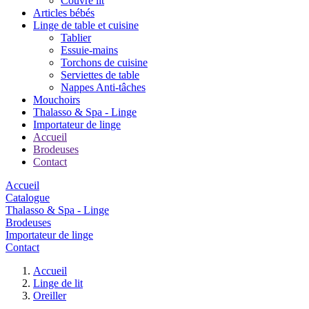
Couvre lit
Articles bébés
Linge de table et cuisine
Tablier
Essuie-mains
Torchons de cuisine
Serviettes de table
Nappes Anti-tâches
Mouchoirs
Thalasso & Spa - Linge
Importateur de linge
Accueil
Brodeuses
Contact
Accueil
Catalogue
Thalasso & Spa - Linge
Brodeuses
Importateur de linge
Contact
Accueil
Linge de lit
Oreiller