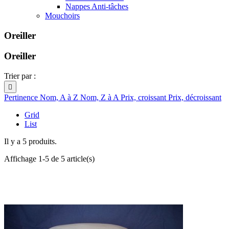
Nappes Anti-tâches
Mouchoirs
Oreiller
Oreiller
Trier par :

Pertinence
Nom, A à Z
Nom, Z à A
Prix, croissant
Prix, décroissant
Grid
List
Il y a 5 produits.
Affichage 1-5 de 5 article(s)