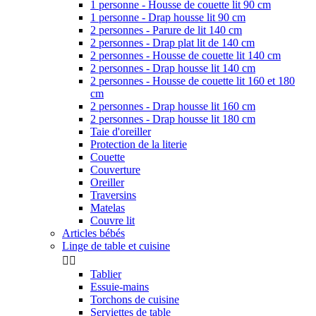
1 personne - Housse de couette lit 90 cm
1 personne - Drap housse lit 90 cm
2 personnes - Parure de lit 140 cm
2 personnes - Drap plat lit de 140 cm
2 personnes - Housse de couette lit 140 cm
2 personnes - Drap housse lit 140 cm
2 personnes - Housse de couette lit 160 et 180
cm
2 personnes - Drap housse lit 160 cm
2 personnes - Drap housse lit 180 cm
Taie d'oreiller
Protection de la literie
Couette
Couverture
Oreiller
Traversins
Matelas
Couvre lit
Articles bébés
Linge de table et cuisine


Tablier
Essuie-mains
Torchons de cuisine
Serviettes de table