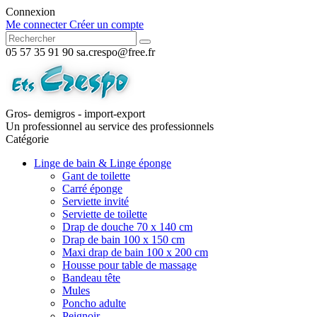
Connexion
Me connecter
Créer un compte
05 57 35 91 90
sa.crespo@free.fr
Gros- demigros - import-export
Un professionnel au service des professionnels
Catégorie
Linge de bain & Linge éponge
Gant de toilette
Carré éponge
Serviette invité
Serviette de toilette
Drap de douche 70 x 140 cm
Drap de bain 100 x 150 cm
Maxi drap de bain 100 x 200 cm
Housse pour table de massage
Bandeau tête
Mules
Poncho adulte
Peignoir