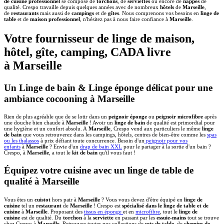
de cuisine professionnel
se compose de
torchons
, de
serviettes
ou encore de
nappes
de
qualité. Crespo travaille depuis quelques années avec de nombreux
hôtels
de
Marseille
,
de
restaurants
mais aussi de
campings
et de
gîtes
. Nous comprenons vos besoins en
linge de
table
et de
maison professionnel
, n'hésitez pas à nous faire confiance à
Marseille
.
Votre fournisseur de linge de maison,
hôtel, gîte, camping, CADA livre
à Marseille
Un Linge de bain & Linge éponge délicat pour une
ambiance cocooning à Marseille
Rien de plus agréable que de se lotir dans un
peignoir éponge
ou
peignoir microfibre
après
une douche bien chaude à
Marseille
! Avoir un
linge de bain
de qualité est primordial pour
une hygiène et un confort absolu. A
Marseille
, Crespo vend aux particuliers le même
linge
de bain
que vous retrouverez dans les campings, hôtels, centres de bien-être comme les
spas
ou les thalassos
à prix défiant toute concurrence. Besoin d'un
peignoir pour vos
enfants
à
Marseille
? Envie d'un
drap de bain XXL
pour le partager à la sortie d'un bain ?
Crespo, à
Marseille
, a tout le
kit de bain
qu'il vous faut !
Équipez votre cuisine avec un linge de table de
qualité à Marseille
Vous êtes un
cuistot
hors pair à
Marseille
? Vous vous devez d'être équipé en
linge de
cuisine
tel un
restaurant
de
Marseille
! Crespo est
spécialisé dans le linge de table et de
cuisine
à
Marseille
. Proposant des
tissus en éponge
et en
microfibre
, tout le
linge de
cuisine
est de qualité. Du
torchon
à la
serviette
en passant par les
essuie-mains
tout se trouve
chez Crespo à
Marseille
. Retrouvez toutes nos collections de
sets de table
, de
chemins de