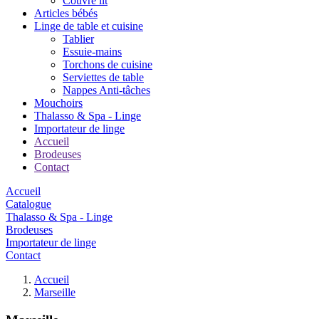
Couvre lit
Articles bébés
Linge de table et cuisine
Tablier
Essuie-mains
Torchons de cuisine
Serviettes de table
Nappes Anti-tâches
Mouchoirs
Thalasso & Spa - Linge
Importateur de linge
Accueil
Brodeuses
Contact
Accueil
Catalogue
Thalasso & Spa - Linge
Brodeuses
Importateur de linge
Contact
Accueil
Marseille