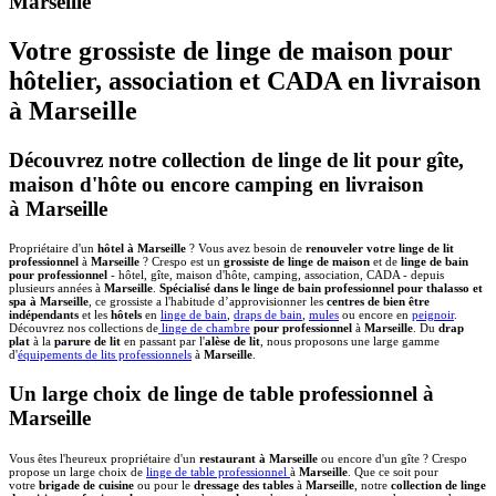
Marseille
Votre grossiste de linge de maison pour
hôtelier, association et CADA en livraison
à Marseille
Découvrez notre collection de linge de lit pour gîte,
maison d'hôte ou encore camping en livraison
à Marseille
Propriétaire d'un
hôtel à Marseille
? Vous avez besoin de
renouveler votre linge de lit
professionnel
à
Marseille
? Crespo est un
grossiste de linge de maison
et de
linge de bain
pour professionnel
- hôtel, gîte, maison d'hôte, camping, association, CADA - depuis
plusieurs années à
Marseille
.
Spécialisé dans le linge de bain professionnel pour thalasso et
spa à Marseille
, ce grossiste a l'habitude d’approvisionner les
centres de bien être
indépendants
et les
hôtels
en
linge de bain
,
draps de bain
,
mules
ou encore en
peignoir
.
Découvrez nos collections de
linge de chambre
pour professionnel
à
Marseille
. Du
drap
plat
à la
parure de lit
en passant par l'
alèse de lit
, nous proposons une large gamme
d'
équipements de lits professionnels
à
Marseille
.
Un large choix de linge de table professionnel à
Marseille
Vous êtes l'heureux propriétaire d'un
restaurant à Marseille
ou encore d'un gîte ? Crespo
propose un large choix de
linge de table professionnel
à
Marseille
. Que ce soit pour
votre
brigade de cuisine
ou pour le
dressage des tables
à
Marseille
, notre
collection de linge