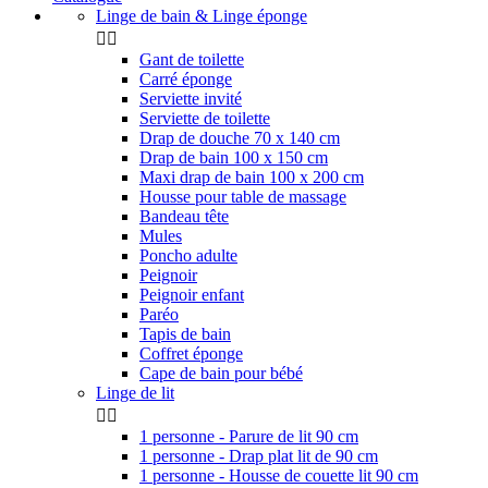
Linge de bain & Linge éponge


Gant de toilette
Carré éponge
Serviette invité
Serviette de toilette
Drap de douche 70 x 140 cm
Drap de bain 100 x 150 cm
Maxi drap de bain 100 x 200 cm
Housse pour table de massage
Bandeau tête
Mules
Poncho adulte
Peignoir
Peignoir enfant
Paréo
Tapis de bain
Coffret éponge
Cape de bain pour bébé
Linge de lit


1 personne - Parure de lit 90 cm
1 personne - Drap plat lit de 90 cm
1 personne - Housse de couette lit 90 cm