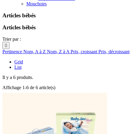
Mouchoirs
Articles bébés
Articles bébés
Trier par :

Pertinence
Nom, A à Z
Nom, Z à A
Prix, croissant
Prix, décroissant
Grid
List
Il y a 6 produits.
Affichage 1-6 de 6 article(s)