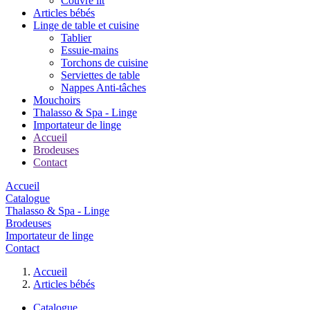
Couvre lit
Articles bébés
Linge de table et cuisine
Tablier
Essuie-mains
Torchons de cuisine
Serviettes de table
Nappes Anti-tâches
Mouchoirs
Thalasso & Spa - Linge
Importateur de linge
Accueil
Brodeuses
Contact
Accueil
Catalogue
Thalasso & Spa - Linge
Brodeuses
Importateur de linge
Contact
Accueil
Articles bébés
Catalogue