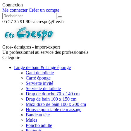
Connexion
Me connecter
Créer un compte
05 57 35 91 90
sa.crespo@free.fr
Gros- demigros - import-export
Un professionnel au service des professionnels
Catégorie
Linge de bain & Linge éponge
Gant de toilette
Carré éponge
Serviette invité
Serviette de toilette
Drap de douche 70 x 140 cm
Drap de bain 100 x 150 cm
Maxi drap de bain 100 x 200 cm
Housse pour table de massage
Bandeau tête
Mules
Poncho adulte
Peignoir