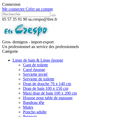
Connexion
Me connecter
Créer un compte
05 57 35 91 90
sa.crespo@free.fr
Gros- demigros - import-export
Un professionnel au service des professionnels
Catégorie
Linge de bain & Linge éponge
Gant de toilette
Carré éponge
Serviette invité
Serviette de toilette
Drap de douche 70 x 140 cm
Drap de bain 100 x 150 cm
Maxi drap de bain 100 x 200 cm
Housse pour table de massage
Bandeau tête
Mules
Poncho adulte
Peignoir