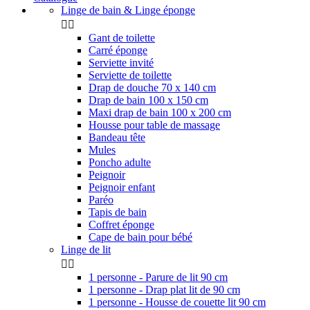
Linge de bain & Linge éponge


Gant de toilette
Carré éponge
Serviette invité
Serviette de toilette
Drap de douche 70 x 140 cm
Drap de bain 100 x 150 cm
Maxi drap de bain 100 x 200 cm
Housse pour table de massage
Bandeau tête
Mules
Poncho adulte
Peignoir
Peignoir enfant
Paréo
Tapis de bain
Coffret éponge
Cape de bain pour bébé
Linge de lit


1 personne - Parure de lit 90 cm
1 personne - Drap plat lit de 90 cm
1 personne - Housse de couette lit 90 cm