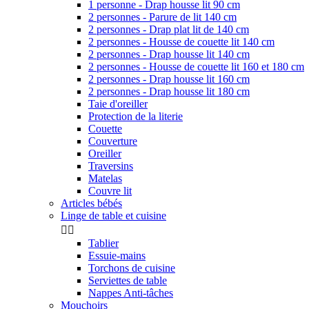
1 personne - Drap housse lit 90 cm
2 personnes - Parure de lit 140 cm
2 personnes - Drap plat lit de 140 cm
2 personnes - Housse de couette lit 140 cm
2 personnes - Drap housse lit 140 cm
2 personnes - Housse de couette lit 160 et 180 cm
2 personnes - Drap housse lit 160 cm
2 personnes - Drap housse lit 180 cm
Taie d'oreiller
Protection de la literie
Couette
Couverture
Oreiller
Traversins
Matelas
Couvre lit
Articles bébés
Linge de table et cuisine


Tablier
Essuie-mains
Torchons de cuisine
Serviettes de table
Nappes Anti-tâches
Mouchoirs