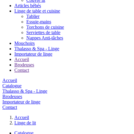
Couvre lit
Articles bébés
Linge de table et cuisine
Tablier
Essuie-mains
Torchons de cuisine
Serviettes de table
Nappes Anti-tâches
Mouchoirs
Thalasso & Spa - Linge
Importateur de linge
Accueil
Brodeuses
Contact
Accueil
Catalogue
Thalasso & Spa - Linge
Brodeuses
Importateur de linge
Contact
Accueil
Linge de lit
Catalogue