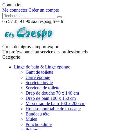
Connexion
Me connecter
Créer un compte
05 57 35 91 90
sa.crespo@free.fr
Gros- demigros - import-export
Un professionnel au service des professionnels
Catégorie
Linge de bain & Linge éponge
Gant de toilette
Carré éponge
Serviette invité
Serviette de toilette
Drap de douche 70 x 140 cm
Drap de bain 100 x 150 cm
Maxi drap de bain 100 x 200 cm
Housse pour table de massage
Bandeau tête
Mules
Poncho adulte
Peignoir