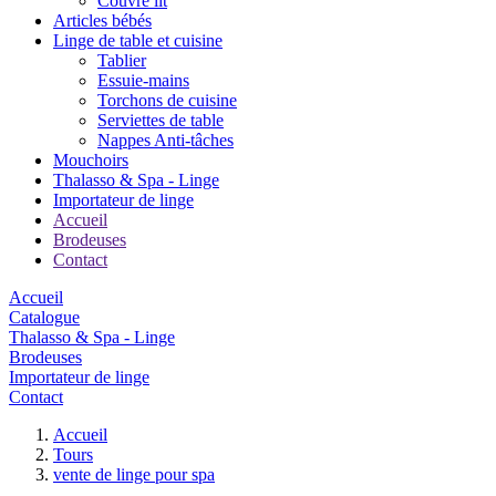
Couvre lit
Articles bébés
Linge de table et cuisine
Tablier
Essuie-mains
Torchons de cuisine
Serviettes de table
Nappes Anti-tâches
Mouchoirs
Thalasso & Spa - Linge
Importateur de linge
Accueil
Brodeuses
Contact
Accueil
Catalogue
Thalasso & Spa - Linge
Brodeuses
Importateur de linge
Contact
Accueil
Tours
vente de linge pour spa