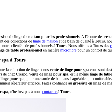
ssiste de linge de maison pour les professionnels
. A l'écoute des
rest
nt des collections de
linge de maison
et de
bain
de qualité à
Tours
, no
e notre clientèle de professionnels à
Tours
. Nous offrons à
Tours
des
c
nge de table professionnel
en matière
microfibre
pour un confort de qu
r spa à Tours
oute la collection de linge et nos
vente de linge pour spa
vous sont dest
rs de chez Crespo,
vente de linge pour spa
, est le même
linge de table
 linge pour spa
, pour une sortie de bain aussi agréable que confortabl
mmeil réparateur efficace. Faites confiance au
grossiste en linge de m
r spa
, n'hésitez pas à nous
contacter
à
Tours
.