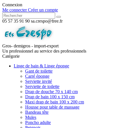
Connexion
Me connecter
Créer un compte
05 57 35 91 90
sa.crespo@free.fr
Gros- demigros - import-export
Un professionnel au service des professionnels
Catégorie
Linge de bain & Linge éponge
Gant de toilette
Carré éponge
Serviette invité
Serviette de toilette
Drap de douche 70 x 140 cm
Drap de bain 100 x 150 cm
Maxi drap de bain 100 x 200 cm
Housse pour table de massage
Bandeau tête
Mules
Poncho adulte
Peignoir