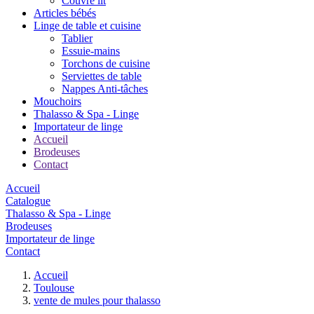
Couvre lit
Articles bébés
Linge de table et cuisine
Tablier
Essuie-mains
Torchons de cuisine
Serviettes de table
Nappes Anti-tâches
Mouchoirs
Thalasso & Spa - Linge
Importateur de linge
Accueil
Brodeuses
Contact
Accueil
Catalogue
Thalasso & Spa - Linge
Brodeuses
Importateur de linge
Contact
Accueil
Toulouse
vente de mules pour thalasso