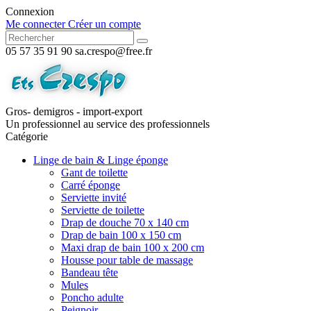
Connexion
Me connecter
Créer un compte
05 57 35 91 90
sa.crespo@free.fr
Gros- demigros - import-export
Un professionnel au service des professionnels
Catégorie
Linge de bain & Linge éponge
Gant de toilette
Carré éponge
Serviette invité
Serviette de toilette
Drap de douche 70 x 140 cm
Drap de bain 100 x 150 cm
Maxi drap de bain 100 x 200 cm
Housse pour table de massage
Bandeau tête
Mules
Poncho adulte
Peignoir