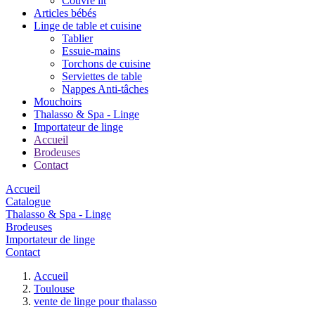
Couvre lit
Articles bébés
Linge de table et cuisine
Tablier
Essuie-mains
Torchons de cuisine
Serviettes de table
Nappes Anti-tâches
Mouchoirs
Thalasso & Spa - Linge
Importateur de linge
Accueil
Brodeuses
Contact
Accueil
Catalogue
Thalasso & Spa - Linge
Brodeuses
Importateur de linge
Contact
Accueil
Toulouse
vente de linge pour thalasso