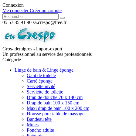
Connexion
Me connecter
Créer un compte
05 57 35 91 90
sa.crespo@free.fr
Gros- demigros - import-export
Un professionnel au service des professionnels
Catégorie
Linge de bain & Linge éponge
Gant de toilette
Carré éponge
Serviette invité
Serviette de toilette
Drap de douche 70 x 140 cm
Drap de bain 100 x 150 cm
Maxi drap de bain 100 x 200 cm
Housse pour table de massage
Bandeau tête
Mules
Poncho adulte
Peignoir