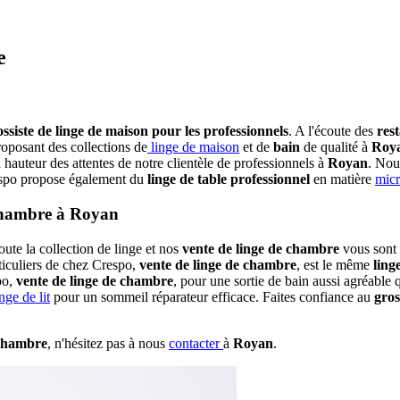
e
ossiste de linge de maison pour les professionnels
. A l'écoute des
res
roposant des collections de
linge de maison
et de
bain
de qualité à
Roy
a hauteur des attentes de notre clientèle de professionnels à
Royan
. Nou
espo propose également du
linge de table professionnel
en matière
micr
e chambre à Royan
toute la collection de linge et nos
vente de linge de chambre
vous sont 
iculiers de chez Crespo,
vente de linge de chambre
, est le même
ling
po,
vente de linge de chambre
, pour une sortie de bain aussi agréable
nge de lit
pour un sommeil réparateur efficace. Faites confiance au
gros
 chambre
, n'hésitez pas à nous
contacter
à
Royan
.