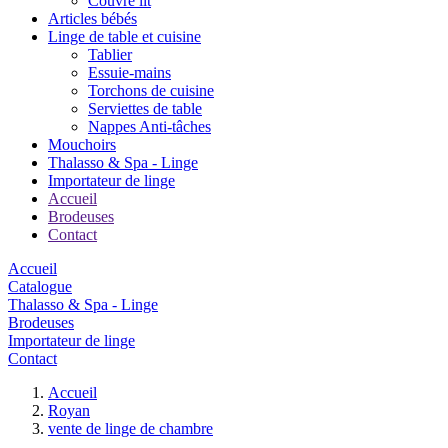
Couvre lit
Articles bébés
Linge de table et cuisine
Tablier
Essuie-mains
Torchons de cuisine
Serviettes de table
Nappes Anti-tâches
Mouchoirs
Thalasso & Spa - Linge
Importateur de linge
Accueil
Brodeuses
Contact
Accueil
Catalogue
Thalasso & Spa - Linge
Brodeuses
Importateur de linge
Contact
Accueil
Royan
vente de linge de chambre