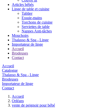
Couvre lit
Articles bébés
Linge de table et cuisine
Tablier
Essuie-mains
Torchons de cuisine
Serviettes de table
Nappes Anti-tâches
Mouchoirs
Thalasso & Spa - Linge
Importateur de linge
Accueil
Brodeuses
Contact
Accueil
Catalogue
Thalasso & Spa - Linge
Brodeuses
Importateur de linge
Contact
Accueil
Orléans
vente de peignoir pour bébé