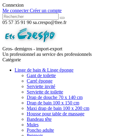
Connexion
Me connecter
Créer un compte
05 57 35 91 90
sa.crespo@free.fr
Gros- demigros - import-export
Un professionnel au service des professionnels
Catégorie
Linge de bain & Linge éponge
Gant de toilette
Carré éponge
Serviette invité
Serviette de toilette
Drap de douche 70 x 140 cm
Drap de bain 100 x 150 cm
Maxi drap de bain 100 x 200 cm
Housse pour table de massage
Bandeau tête
Mules
Poncho adulte
Peignoir