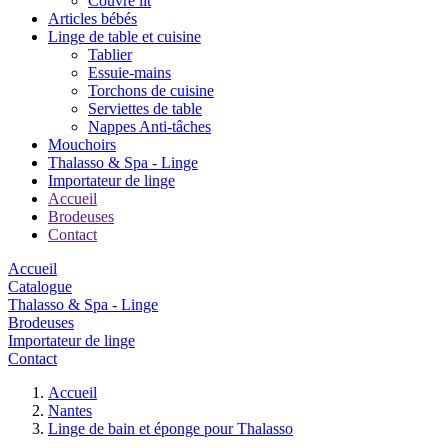
Couvre lit
Articles bébés
Linge de table et cuisine
Tablier
Essuie-mains
Torchons de cuisine
Serviettes de table
Nappes Anti-tâches
Mouchoirs
Thalasso & Spa - Linge
Importateur de linge
Accueil
Brodeuses
Contact
Accueil
Catalogue
Thalasso & Spa - Linge
Brodeuses
Importateur de linge
Contact
Accueil
Nantes
Linge de bain et éponge pour Thalasso