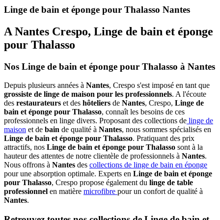
Linge de bain et éponge pour Thalasso Nantes
A Nantes Crespo, Linge de bain et éponge
pour Thalasso
Nos Linge de bain et éponge pour Thalasso à Nantes
Depuis plusieurs années à
Nantes
, Crespo s'est imposé en tant que
grossiste de linge de maison pour les professionnels
. A l'écoute
des
restaurateurs
et des
hôteliers
de
Nantes
, Crespo,
Linge de
bain et éponge pour Thalasso
, connaît les besoins de ces
professionnels en linge divers. Proposant des collections de
linge de
maison
et de
bain
de qualité à
Nantes
, nous sommes spécialisés en
Linge de bain et éponge pour Thalasso
. Pratiquant des prix
attractifs, nos
Linge de bain et éponge pour Thalasso
sont à la
hauteur des attentes de notre clientèle de professionnels à
Nantes
.
Nous offrons à
Nantes
des
collections de linge de bain en éponge
pour une absorption optimale. Experts en
Linge de bain et éponge
pour Thalasso
, Crespo propose également du
linge de table
professionnel
en matière
microfibre
pour un confort de qualité à
Nantes
.
Retrouvez toutes nos collections de Linge de bain et