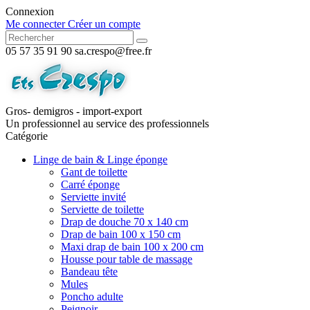
Connexion
Me connecter
Créer un compte
05 57 35 91 90
sa.crespo@free.fr
Gros- demigros - import-export
Un professionnel au service des professionnels
Catégorie
Linge de bain & Linge éponge
Gant de toilette
Carré éponge
Serviette invité
Serviette de toilette
Drap de douche 70 x 140 cm
Drap de bain 100 x 150 cm
Maxi drap de bain 100 x 200 cm
Housse pour table de massage
Bandeau tête
Mules
Poncho adulte
Peignoir