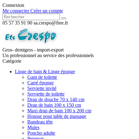
Connexion
Me connecter
Créer un compte
05 57 35 91 90
sa.crespo@free.fr
Gros- demigros - import-export
Un professionnel au service des professionnels
Catégorie
Linge de bain & Linge éponge
Gant de toilette
Carré éponge
Serviette invité
Serviette de toilette
Drap de douche 70 x 140 cm
Drap de bain 100 x 150 cm
Maxi drap de bain 100 x 200 cm
Housse pour table de massage
Bandeau tête
Mules
Poncho adulte
Peignoir