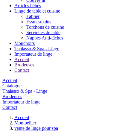
Couvre lit
Articles bébés
Linge de table et cuisine
Tablier
Essuie-mains
Torchons de cuisine
Serviettes de table
Nappes Anti-tâches
Mouchoirs
Thalasso & Spa - Linge
Importateur de linge
Accueil
Brodeuses
Contact
Accueil
Catalogue
Thalasso & Spa - Linge
Brodeuses
Importateur de linge
Contact
Accueil
Montpellier
vente de linge pour spa