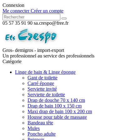
Connexion
Me connecter
Créer un compte
05 57 35 91 90
sa.crespo@free.fr
Gros- demigros - import-export
Un professionnel au service des professionnels
Catégorie
Linge de bain & Linge éponge
Gant de toilette
Carré éponge
Serviette invité
Serviette de toilette
Drap de douche 70 x 140 cm
Drap de bain 100 x 150 cm
Maxi drap de bain 100 x 200 cm
Housse pour table de massage
Bandeau tête
Mules
Poncho adulte
Peignoir