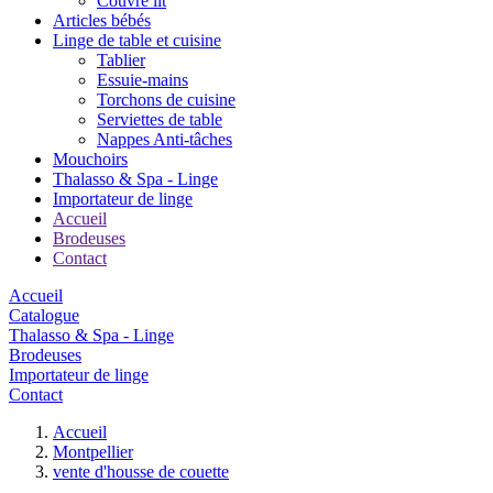
Couvre lit
Articles bébés
Linge de table et cuisine
Tablier
Essuie-mains
Torchons de cuisine
Serviettes de table
Nappes Anti-tâches
Mouchoirs
Thalasso & Spa - Linge
Importateur de linge
Accueil
Brodeuses
Contact
Accueil
Catalogue
Thalasso & Spa - Linge
Brodeuses
Importateur de linge
Contact
Accueil
Montpellier
vente d'housse de couette