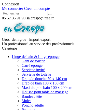
Connexion
Me connecter
Créer un compte
05 57 35 91 90
sa.crespo@free.fr
Gros- demigros - import-export
Un professionnel au service des professionnels
Catégorie
Linge de bain & Linge éponge
Gant de toilette
Carré éponge
Serviette invité
Serviette de toilette
Drap de douche 70 x 140 cm
Drap de bain 100 x 150 cm
Maxi drap de bain 100 x 200 cm
Housse pour table de massage
Bandeau tête
Mules
Poncho adulte
Peignoir