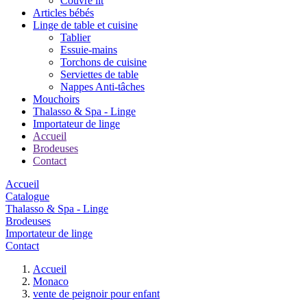
Couvre lit
Articles bébés
Linge de table et cuisine
Tablier
Essuie-mains
Torchons de cuisine
Serviettes de table
Nappes Anti-tâches
Mouchoirs
Thalasso & Spa - Linge
Importateur de linge
Accueil
Brodeuses
Contact
Accueil
Catalogue
Thalasso & Spa - Linge
Brodeuses
Importateur de linge
Contact
Accueil
Monaco
vente de peignoir pour enfant