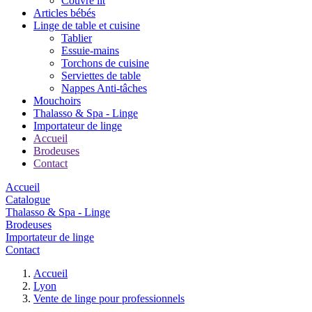
Couvre lit
Articles bébés
Linge de table et cuisine
Tablier
Essuie-mains
Torchons de cuisine
Serviettes de table
Nappes Anti-tâches
Mouchoirs
Thalasso & Spa - Linge
Importateur de linge
Accueil
Brodeuses
Contact
Accueil
Catalogue
Thalasso & Spa - Linge
Brodeuses
Importateur de linge
Contact
Accueil
Lyon
Vente de linge pour professionnels