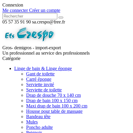
Connexion
Me connecter
Créer un compte
05 57 35 91 90
sa.crespo@free.fr
Gros- demigros - import-export
Un professionnel au service des professionnels
Catégorie
Linge de bain & Linge éponge
Gant de toilette
Carré éponge
Serviette invité
Serviette de toilette
Drap de douche 70 x 140 cm
Drap de bain 100 x 150 cm
Maxi drap de bain 100 x 200 cm
Housse pour table de massage
Bandeau tête
Mules
Poncho adulte
Peignoir