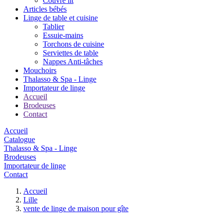
Couvre lit
Articles bébés
Linge de table et cuisine
Tablier
Essuie-mains
Torchons de cuisine
Serviettes de table
Nappes Anti-tâches
Mouchoirs
Thalasso & Spa - Linge
Importateur de linge
Accueil
Brodeuses
Contact
Accueil
Catalogue
Thalasso & Spa - Linge
Brodeuses
Importateur de linge
Contact
Accueil
Lille
vente de linge de maison pour gîte