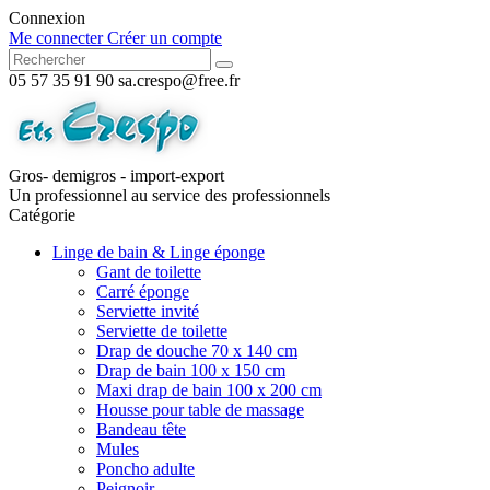
Connexion
Me connecter
Créer un compte
05 57 35 91 90
sa.crespo@free.fr
Gros- demigros - import-export
Un professionnel au service des professionnels
Catégorie
Linge de bain & Linge éponge
Gant de toilette
Carré éponge
Serviette invité
Serviette de toilette
Drap de douche 70 x 140 cm
Drap de bain 100 x 150 cm
Maxi drap de bain 100 x 200 cm
Housse pour table de massage
Bandeau tête
Mules
Poncho adulte
Peignoir