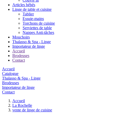
Couvre lit
Articles bébés
Linge de table et cuisine
Tablier
Essuie-mains
Torchons de cuisine
Serviettes de table
Nappes Anti-tâches
Mouchoirs
Thalasso & Spa - Linge
Importateur de linge
Accueil
Brodeuses
Contact
Accueil
Catalogue
Thalasso & Spa - Linge
Brodeuses
Importateur de linge
Contact
Accueil
La Rochelle
vente de linge de cuisine