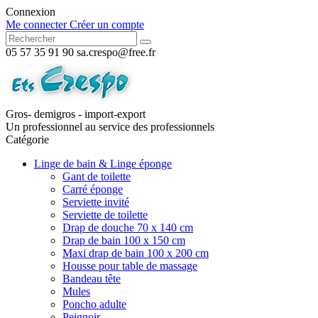
Connexion
Me connecter
Créer un compte
05 57 35 91 90
sa.crespo@free.fr
Gros- demigros - import-export
Un professionnel au service des professionnels
Catégorie
Linge de bain & Linge éponge
Gant de toilette
Carré éponge
Serviette invité
Serviette de toilette
Drap de douche 70 x 140 cm
Drap de bain 100 x 150 cm
Maxi drap de bain 100 x 200 cm
Housse pour table de massage
Bandeau tête
Mules
Poncho adulte
Peignoir