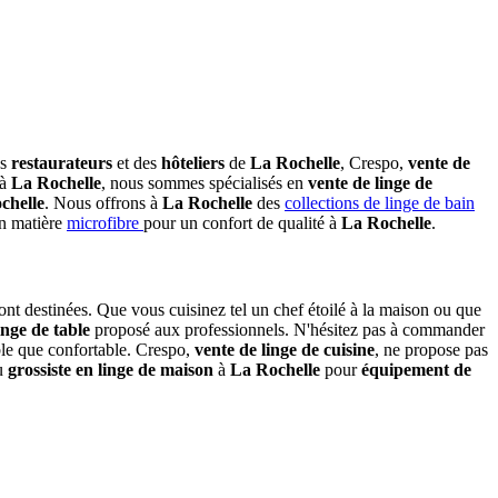
es
restaurateurs
et des
hôteliers
de
La Rochelle
, Crespo,
vente de
 à
La Rochelle
, nous sommes spécialisés en
vente de linge de
chelle
. Nous offrons à
La Rochelle
des
collections de linge de bain
n matière
microfibre
pour un confort de qualité à
La Rochelle
.
nt destinées. Que vous cuisinez tel un chef étoilé à la maison ou que
inge de table
proposé aux professionnels. N'hésitez pas à commander
ble que confortable. Crespo,
vente de linge de cuisine
, ne propose pas
au
grossiste en linge de maison
à
La Rochelle
pour
équipement de