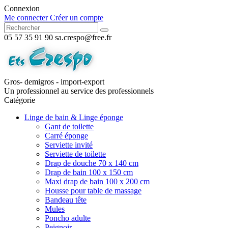
Connexion
Me connecter
Créer un compte
05 57 35 91 90
sa.crespo@free.fr
Gros- demigros - import-export
Un professionnel au service des professionnels
Catégorie
Linge de bain & Linge éponge
Gant de toilette
Carré éponge
Serviette invité
Serviette de toilette
Drap de douche 70 x 140 cm
Drap de bain 100 x 150 cm
Maxi drap de bain 100 x 200 cm
Housse pour table de massage
Bandeau tête
Mules
Poncho adulte
Peignoir