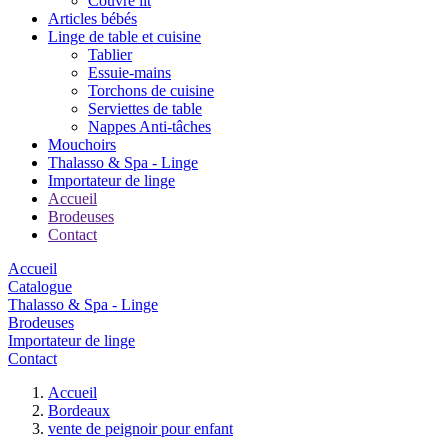
Couvre lit
Articles bébés
Linge de table et cuisine
Tablier
Essuie-mains
Torchons de cuisine
Serviettes de table
Nappes Anti-tâches
Mouchoirs
Thalasso & Spa - Linge
Importateur de linge
Accueil
Brodeuses
Contact
Accueil
Catalogue
Thalasso & Spa - Linge
Brodeuses
Importateur de linge
Contact
Accueil
Bordeaux
vente de peignoir pour enfant