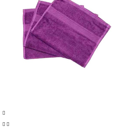


