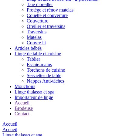
Taie d'oreiller
Protège et rénov matelas
Couette et couverture
Couverture
Oreiller et traversins
Traversins
Matelas
Couvre lit
Articles bébés
Linge de table et cuisine
Tablier
Essuie-mains
Torchons de cuisine
Serviettes de table
Nappes Anti-tâches
Mouchoirs
Linge thalasso et spa
Importateur de linge
Accueil
Brodeuse
Contact
Accueil
Accueil
Linge thalasso et spa