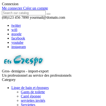
Connexion
Me connecter
Créer un compte
(08)123 456 7890
yourmail@domain.com
twitter
wifi
google
facebook
youtube
instagram
Gros- demigros - import-export
Un professionnel au service des professionnels
Category
Linge de bain et éponges
Gants de toilette
Carré éponge
serviettes invités
Serviettes