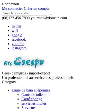
Connexion
Me connecter
Créer un compte
(08)123 456 7890
yourmail@domain.com
twitter
wifi
google
facebook
youtube
instagram
Gros- demigros - import-export
Un professionnel au service des professionnels
Category
Linge de bain et éponges
Gants de toilette
Carré éponge
serviettes invités
Serviettes