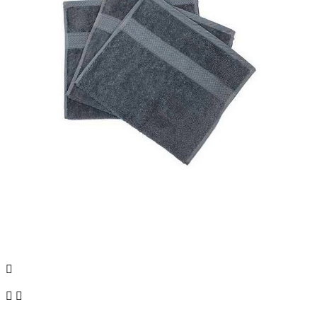


