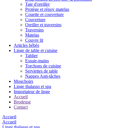
Taie d'oreiller
Protège et rénov matelas
Couette et couverture
Couverture
Oreiller et traversins
Traversins
Matelas
Couvre lit
Articles bébés
Linge de table et cuisine
Tablier
Essuie-mains
Torchons de cuisine
Serviettes de table
Nappes Anti-tâches
Mouchoirs
Linge thalasso et spa
Importateur de linge
Accueil
Brodeuse
Contact
Accueil
Accueil
Linge thalasso et spa