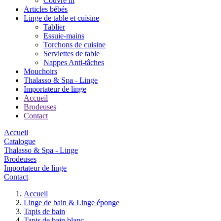
Couvre lit
Articles bébés
Linge de table et cuisine
Tablier
Essuie-mains
Torchons de cuisine
Serviettes de table
Nappes Anti-tâches
Mouchoirs
Thalasso & Spa - Linge
Importateur de linge
Accueil
Brodeuses
Contact
Accueil
Catalogue
Thalasso & Spa - Linge
Brodeuses
Importateur de linge
Contact
Accueil
Linge de bain & Linge éponge
Tapis de bain
Tapis de bain blanc