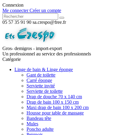
Connexion
Me connecter
Créer un compte
05 57 35 91 90
sa.crespo@free.fr
Gros- demigros - import-export
Un professionnel au service des professionnels
Catégorie
Linge de bain & Linge éponge
Gant de toilette
Carré éponge
Serviette invité
Serviette de toilette
Drap de douche 70 x 140 cm
Drap de bain 100 x 150 cm
Maxi drap de bain 100 x 200 cm
Housse pour table de massage
Bandeau tête
Mules
Poncho adulte
Peignoir