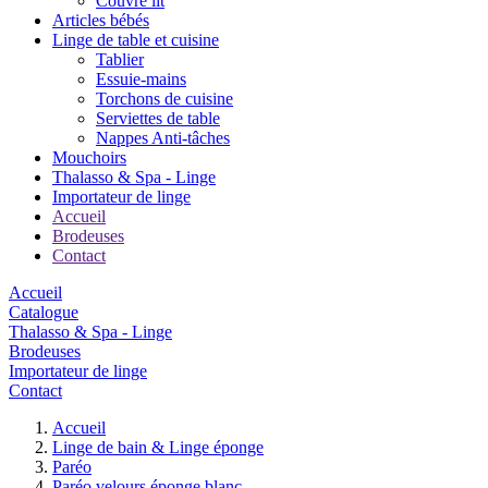
Couvre lit
Articles bébés
Linge de table et cuisine
Tablier
Essuie-mains
Torchons de cuisine
Serviettes de table
Nappes Anti-tâches
Mouchoirs
Thalasso & Spa - Linge
Importateur de linge
Accueil
Brodeuses
Contact
Accueil
Catalogue
Thalasso & Spa - Linge
Brodeuses
Importateur de linge
Contact
Accueil
Linge de bain & Linge éponge
Paréo
Paréo velours éponge blanc