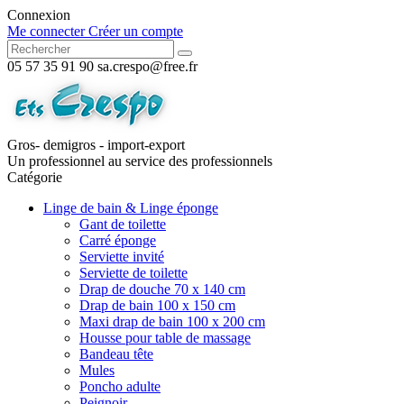
Connexion
Me connecter
Créer un compte
05 57 35 91 90
sa.crespo@free.fr
Gros- demigros - import-export
Un professionnel au service des professionnels
Catégorie
Linge de bain & Linge éponge
Gant de toilette
Carré éponge
Serviette invité
Serviette de toilette
Drap de douche 70 x 140 cm
Drap de bain 100 x 150 cm
Maxi drap de bain 100 x 200 cm
Housse pour table de massage
Bandeau tête
Mules
Poncho adulte
Peignoir