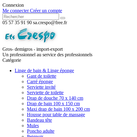
Connexion
Me connecter
Créer un compte
05 57 35 91 90
sa.crespo@free.fr
Gros- demigros - import-export
Un professionnel au service des professionnels
Catégorie
Linge de bain & Linge éponge
Gant de toilette
Carré éponge
Serviette invité
Serviette de toilette
Drap de douche 70 x 140 cm
Drap de bain 100 x 150 cm
Maxi drap de bain 100 x 200 cm
Housse pour table de massage
Bandeau tête
Mules
Poncho adulte
Peignoir