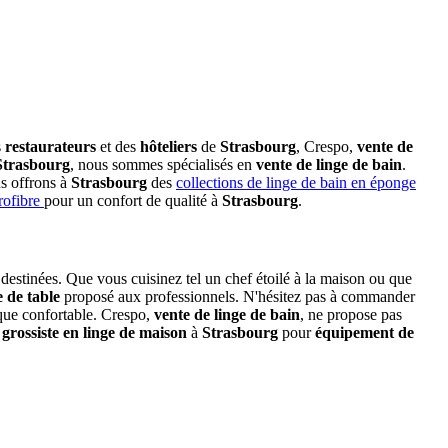
s
restaurateurs
et des
hôteliers
de
Strasbourg
, Crespo,
vente de
Strasbourg
, nous sommes spécialisés en
vente de linge de bain
.
s offrons à
Strasbourg
des
collections de linge de bain en éponge
rofibre
pour un confort de qualité à
Strasbourg
.
destinées. Que vous cuisinez tel un chef étoilé à la maison ou que
e de table
proposé aux professionnels. N'hésitez pas à commander
 que confortable. Crespo,
vente de linge de bain
, ne propose pas
u
grossiste en linge de maison
à
Strasbourg
pour
équipement de