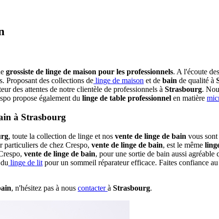
n
ue
grossiste de linge de maison pour les professionnels
. A l'écoute de
rs. Proposant des collections de
linge de maison
et de
bain
de qualité à
teur des attentes de notre clientèle de professionnels à
Strasbourg
. Nou
espo propose également du
linge de table professionnel
en matière
mic
bain à Strasbourg
urg
, toute la collection de linge et nos
vente de linge de bain
vous sont 
 particuliers de chez Crespo,
vente de linge de bain
, est le même
ling
Crespo,
vente de linge de bain
, pour une sortie de bain aussi agréable
 du
linge de lit
pour un sommeil réparateur efficace. Faites confiance a
bain
, n'hésitez pas à nous
contacter
à
Strasbourg
.