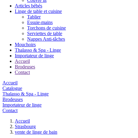
Couvre lit
Articles bébés
Linge de table et cuisine
Tablier
Essuie-mains
Torchons de cuisine
Serviettes de table
Nappes Anti-tâches
Mouchoirs
Thalasso & Spa - Linge
Importateur de linge
Accueil
Brodeuses
Contact
Accueil
Catalogue
Thalasso & Spa - Linge
Brodeuses
Importateur de linge
Contact
Accueil
Strasbourg
vente de linge de bain