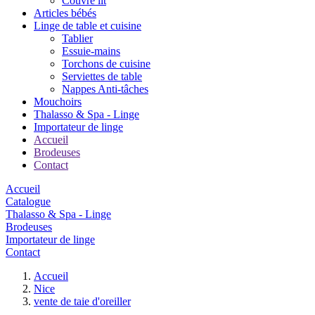
Couvre lit
Articles bébés
Linge de table et cuisine
Tablier
Essuie-mains
Torchons de cuisine
Serviettes de table
Nappes Anti-tâches
Mouchoirs
Thalasso & Spa - Linge
Importateur de linge
Accueil
Brodeuses
Contact
Accueil
Catalogue
Thalasso & Spa - Linge
Brodeuses
Importateur de linge
Contact
Accueil
Nice
vente de taie d'oreiller