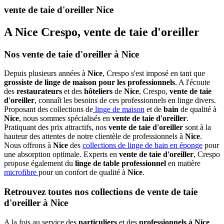
vente de taie d'oreiller Nice
A Nice Crespo, vente de taie d'oreiller
Nos vente de taie d'oreiller à Nice
Depuis plusieurs années à
Nice
, Crespo s'est imposé en tant que
grossiste de linge de maison pour les professionnels
. A l'écoute
des
restaurateurs
et des
hôteliers
de
Nice
, Crespo,
vente de taie
d'oreiller
, connaît les besoins de ces professionnels en linge divers.
Proposant des collections de
linge de maison
et de
bain
de qualité à
Nice
, nous sommes spécialisés en
vente de taie d'oreiller
.
Pratiquant des prix attractifs, nos
vente de taie d'oreiller
sont à la
hauteur des attentes de notre clientèle de professionnels à
Nice
.
Nous offrons à
Nice
des
collections de linge de bain en éponge
pour
une absorption optimale. Experts en
vente de taie d'oreiller
, Crespo
propose également du
linge de table professionnel
en matière
microfibre
pour un confort de qualité à
Nice
.
Retrouvez toutes nos collections de vente de taie
d'oreiller à Nice
A la fois au service des
particuliers
et des
professionnels à Nice
,