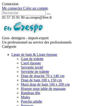
Connexion
Me connecter
Créer un compte
05 57 35 91 90
sa.crespo@free.fr
Gros- demigros - import-export
Un professionnel au service des professionnels
Catégorie
Linge de bain & Linge éponge
Gant de toilette
Carré éponge
Serviette invité
Serviette de toilette
Drap de douche 70 x 140 cm
Drap de bain 100 x 150 cm
Maxi drap de bain 100 x 200 cm
Housse pour table de massage
Bandeau tête
Mules
Poncho adulte
Peignoir