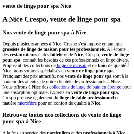
vente de linge pour spa Nice
A Nice Crespo, vente de linge pour spa
Nos vente de linge pour spa à Nice
Depuis plusieurs années à
Nice
, Crespo s'est imposé en tant que
grossiste de linge de maison pour les professionnels
. A l'écoute
des
restaurateurs
et des
hôteliers
de
Nice
, Crespo,
vente de linge
pour spa
, connaît les besoins de ces professionnels en linge divers.
Proposant des collections de
linge de maison
et de
bain
de qualité à
Nice
, nous sommes spécialisés en
vente de linge pour spa
.
Pratiquant des prix attractifs, nos
vente de linge pour spa
sont à la
hauteur des attentes de notre clientèle de professionnels à
Nice
.
Nous offrons à
Nice
des
collections de linge de bain en éponge
pour
une absorption optimale. Experts en
vente de linge pour spa
,
Crespo propose également du
linge de table professionnel
en
matière
microfibre
pour un confort de qualité à
Nice
.
Retrouvez toutes nos collections de vente de linge
pour spa à Nice
A la fois au service des
particuliers
et des
professionnels à Nice
,