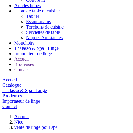
Couvre lit
Articles bébés
Linge de table et cuisine
Tablier
Essuie-mains
Torchons de cuisine
Serviettes de table
Nappes Anti-tâches
Mouchoirs
Thalasso & Spa - Linge
Importateur de linge
Accueil
Brodeuses
Contact
Accueil
Catalogue
Thalasso & Spa - Linge
Brodeuses
Importateur de linge
Contact
Accueil
Nice
vente de linge pour spa