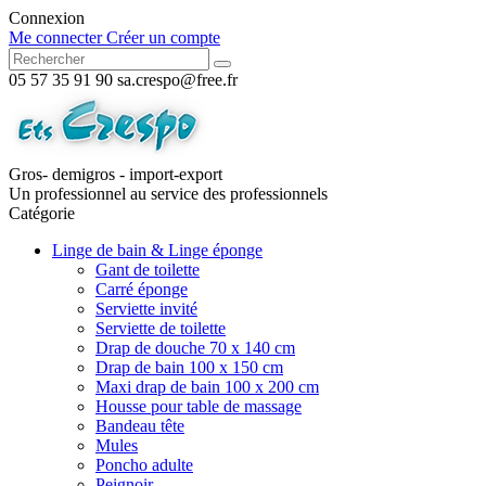
Connexion
Me connecter
Créer un compte
05 57 35 91 90
sa.crespo@free.fr
Gros- demigros - import-export
Un professionnel au service des professionnels
Catégorie
Linge de bain & Linge éponge
Gant de toilette
Carré éponge
Serviette invité
Serviette de toilette
Drap de douche 70 x 140 cm
Drap de bain 100 x 150 cm
Maxi drap de bain 100 x 200 cm
Housse pour table de massage
Bandeau tête
Mules
Poncho adulte
Peignoir