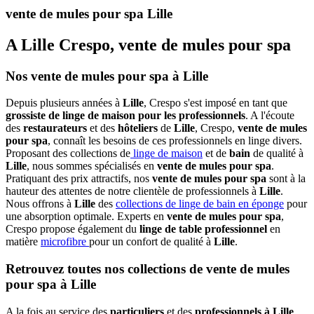
vente de mules pour spa Lille
A Lille Crespo, vente de mules pour spa
Nos vente de mules pour spa à Lille
Depuis plusieurs années à
Lille
, Crespo s'est imposé en tant que
grossiste de linge de maison pour les professionnels
. A l'écoute
des
restaurateurs
et des
hôteliers
de
Lille
, Crespo,
vente de mules
pour spa
, connaît les besoins de ces professionnels en linge divers.
Proposant des collections de
linge de maison
et de
bain
de qualité à
Lille
, nous sommes spécialisés en
vente de mules pour spa
.
Pratiquant des prix attractifs, nos
vente de mules pour spa
sont à la
hauteur des attentes de notre clientèle de professionnels à
Lille
.
Nous offrons à
Lille
des
collections de linge de bain en éponge
pour
une absorption optimale. Experts en
vente de mules pour spa
,
Crespo propose également du
linge de table professionnel
en
matière
microfibre
pour un confort de qualité à
Lille
.
Retrouvez toutes nos collections de vente de mules
pour spa à Lille
A la fois au service des
particuliers
et des
professionnels à Lille
,