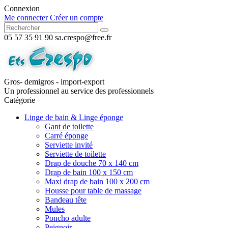
Connexion
Me connecter
Créer un compte
05 57 35 91 90
sa.crespo@free.fr
Gros- demigros - import-export
Un professionnel au service des professionnels
Catégorie
Linge de bain & Linge éponge
Gant de toilette
Carré éponge
Serviette invité
Serviette de toilette
Drap de douche 70 x 140 cm
Drap de bain 100 x 150 cm
Maxi drap de bain 100 x 200 cm
Housse pour table de massage
Bandeau tête
Mules
Poncho adulte
Peignoir