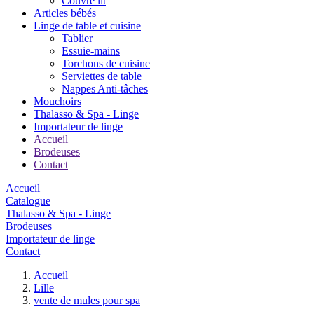
Couvre lit
Articles bébés
Linge de table et cuisine
Tablier
Essuie-mains
Torchons de cuisine
Serviettes de table
Nappes Anti-tâches
Mouchoirs
Thalasso & Spa - Linge
Importateur de linge
Accueil
Brodeuses
Contact
Accueil
Catalogue
Thalasso & Spa - Linge
Brodeuses
Importateur de linge
Contact
Accueil
Lille
vente de mules pour spa