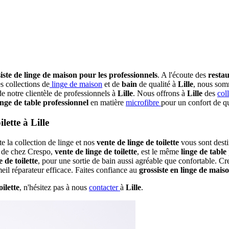
iste de linge de maison pour les professionnels
. A l'écoute des
resta
s collections de
linge de maison
et de
bain
de qualité à
Lille
, nous som
de notre clientèle de professionnels à
Lille
. Nous offrons à
Lille
des
col
inge de table professionnel
en matière
microfibre
pour un confort de q
lette à Lille
ute la collection de linge et nos
vente de linge de toilette
vous sont desti
s de chez Crespo,
vente de linge de toilette
, est le même
linge de table
 de toilette
, pour une sortie de bain aussi agréable que confortable. C
l réparateur efficace. Faites confiance au
grossiste en linge de mais
oilette
, n'hésitez pas à nous
contacter
à
Lille
.