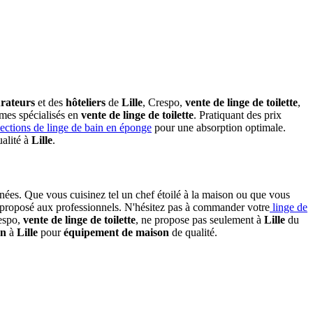
urateurs
et des
hôteliers
de
Lille
, Crespo,
vente de linge de toilette
,
mes spécialisés en
vente de linge de toilette
. Pratiquant des prix
lections de linge de bain en éponge
pour une absorption optimale.
ualité à
Lille
.
nées. Que vous cuisinez tel un chef étoilé à la maison ou que vous
proposé aux professionnels. N'hésitez pas à commander votre
linge de
respo,
vente de linge de toilette
, ne propose pas seulement à
Lille
du
on
à
Lille
pour
équipement de maison
de qualité.