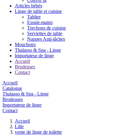
Couvre lit
Articles bébés
Linge de table et cuisine
Tablier
Essuie-mains
Torchons de cuisine
Serviettes de table
Nappes Anti-tâches
Mouchoirs
Thalasso & Spa - Linge
Importateur de linge
Accueil
Brodeuses
Contact
Accueil
Catalogue
Thalasso & Spa - Linge
Brodeuses
Importateur de linge
Contact
Accueil
Lille
vente de linge de toilette