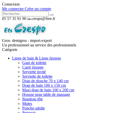
Connexion
Me connecter
Créer un compte
05 57 35 91 90
sa.crespo@free.fr
Gros- demigros - import-export
Un professionnel au service des professionnels
Catégorie
Linge de bain & Linge éponge
Gant de toilette
Carré éponge
Serviette invité
Serviette de toilette
Drap de douche 70 x 140 cm
Drap de bain 100 x 150 cm
Maxi drap de bain 100 x 200 cm
Housse pour table de massage
Bandeau tête
Mules
Poncho adulte
Peignoir