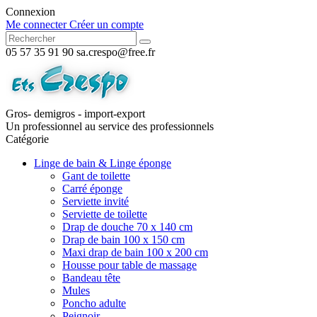
Connexion
Me connecter
Créer un compte
05 57 35 91 90
sa.crespo@free.fr
Gros- demigros - import-export
Un professionnel au service des professionnels
Catégorie
Linge de bain & Linge éponge
Gant de toilette
Carré éponge
Serviette invité
Serviette de toilette
Drap de douche 70 x 140 cm
Drap de bain 100 x 150 cm
Maxi drap de bain 100 x 200 cm
Housse pour table de massage
Bandeau tête
Mules
Poncho adulte
Peignoir