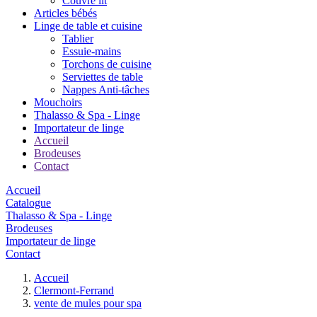
Couvre lit
Articles bébés
Linge de table et cuisine
Tablier
Essuie-mains
Torchons de cuisine
Serviettes de table
Nappes Anti-tâches
Mouchoirs
Thalasso & Spa - Linge
Importateur de linge
Accueil
Brodeuses
Contact
Accueil
Catalogue
Thalasso & Spa - Linge
Brodeuses
Importateur de linge
Contact
Accueil
Clermont-Ferrand
vente de mules pour spa