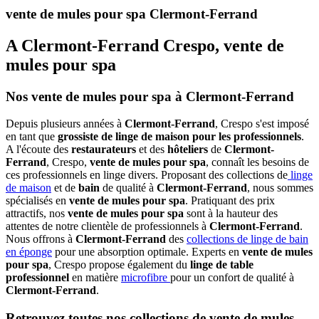
vente de mules pour spa Clermont-Ferrand
A Clermont-Ferrand Crespo, vente de
mules pour spa
Nos vente de mules pour spa à Clermont-Ferrand
Depuis plusieurs années à
Clermont-Ferrand
, Crespo s'est imposé
en tant que
grossiste de linge de maison pour les professionnels
.
A l'écoute des
restaurateurs
et des
hôteliers
de
Clermont-
Ferrand
, Crespo,
vente de mules pour spa
, connaît les besoins de
ces professionnels en linge divers. Proposant des collections de
linge
de maison
et de
bain
de qualité à
Clermont-Ferrand
, nous sommes
spécialisés en
vente de mules pour spa
. Pratiquant des prix
attractifs, nos
vente de mules pour spa
sont à la hauteur des
attentes de notre clientèle de professionnels à
Clermont-Ferrand
.
Nous offrons à
Clermont-Ferrand
des
collections de linge de bain
en éponge
pour une absorption optimale. Experts en
vente de mules
pour spa
, Crespo propose également du
linge de table
professionnel
en matière
microfibre
pour un confort de qualité à
Clermont-Ferrand
.
Retrouvez toutes nos collections de vente de mules