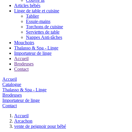
Couvre lit
Articles bébés
Linge de table et cuisine
Tablier
Essuie-mains
Torchons de cuisine
Serviettes de table
Nappes Anti-tâches
Mouchoirs
Thalasso & Spa - Linge
Importateur de linge
Accueil
Brodeuses
Contact
Accueil
Catalogue
Thalasso & Spa - Linge
Brodeuses
Importateur de linge
Contact
Accueil
Arcachon
vente de peignoir pour bébé