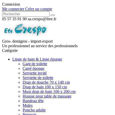
Connexion
Me connecter
Créer un compte
05 57 35 91 90
sa.crespo@free.fr
Gros- demigros - import-export
Un professionnel au service des professionnels
Catégorie
Linge de bain & Linge éponge
Gant de toilette
Carré éponge
Serviette invité
Serviette de toilette
Drap de douche 70 x 140 cm
Drap de bain 100 x 150 cm
Maxi drap de bain 100 x 200 cm
Housse pour table de massage
Bandeau tête
Mules
Poncho adulte
Peignoir