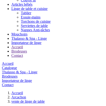
Couvre lit
Articles bébés
Linge de table et cuisine
Tablier
Essuie-mains
Torchons de cuisine
Serviettes de table
Nappes Anti-tâches
Mouchoirs
Thalasso & Spa - Linge
Importateur de linge
Accueil
Brodeuses
Contact
Accueil
Catalogue
Thalasso & Spa - Linge
Brodeuses
Importateur de linge
Contact
Accueil
Arcachon
vente de linge de table