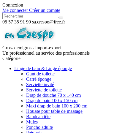
Connexion
Me connecter
Créer un compte
05 57 35 91 90
sa.crespo@free.fr
Gros- demigros - import-export
Un professionnel au service des professionnels
Catégorie
Linge de bain & Linge éponge
Gant de toilette
Carré éponge
Serviette invité
Serviette de toilette
Drap de douche 70 x 140 cm
Drap de bain 100 x 150 cm
Maxi drap de bain 100 x 200 cm
Housse pour table de massage
Bandeau tête
Mules
Poncho adulte
Peignoir