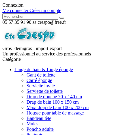
Connexion
Me connecter
Créer un compte
05 57 35 91 90
sa.crespo@free.fr
Gros- demigros - import-export
Un professionnel au service des professionnels
Catégorie
Linge de bain & Linge éponge
Gant de toilette
Carré éponge
Serviette invité
Serviette de toilette
Drap de douche 70 x 140 cm
Drap de bain 100 x 150 cm
Maxi drap de bain 100 x 200 cm
Housse pour table de massage
Bandeau tête
Mules
Poncho adulte
Peignoir