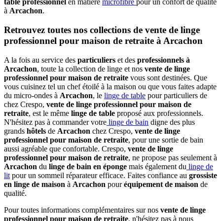
table professionnel
en matière
microfibre
pour un confort de qualité
à
Arcachon
.
Retrouvez toutes nos collections de vente de linge
professionnel pour maison de retraite à Arcachon
A la fois au service des
particuliers
et des
professionnels à
Arcachon
, toute la collection de linge et nos
vente de linge
professionnel pour maison de retraite
vous sont destinées. Que
vous cuisinez tel un chef étoilé à la maison ou que vous faites adapte
du micro-ondes à
Arcachon
, le
linge de table
pour particuliers de
chez Crespo,
vente de linge professionnel pour maison de
retraite
, est le même
linge de table
proposé aux professionnels.
N'hésitez pas à commander votre
linge de bain
digne des plus
grands
hôtels
de
Arcachon
chez Crespo,
vente de linge
professionnel pour maison de retraite
, pour une sortie de bain
aussi agréable que confortable. Crespo,
vente de linge
professionnel pour maison de retraite
, ne propose pas seulement à
Arcachon
du
linge de bain en éponge
mais également du
linge de
lit
pour un sommeil réparateur efficace. Faites confiance au
grossiste
en linge de maison
à
Arcachon
pour
équipement de maison
de
qualité.
Pour toutes informations complémentaires sur nos
vente de linge
professionnel pour maison de retraite
, n'hésitez pas à nous