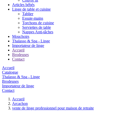
Couvre lit
Articles bébés
Linge de table et cuisine
Tablier
Essuie-mains
Torchons de cuisine
Serviettes de table
Nappes Anti-tâches
Mouchoirs
Thalasso & Spa - Linge
Importateur de linge
Accueil
Brodeuses
Contact
Accueil
Catalogue
Thalasso & Spa - Linge
Brodeuses
Importateur de linge
Contact
Accueil
Arcachon
vente de linge professionnel pour maison de retraite