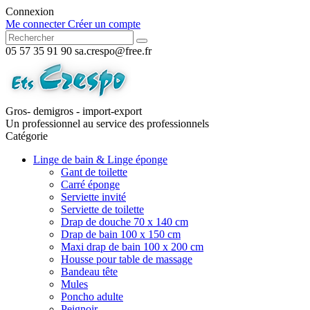
Connexion
Me connecter
Créer un compte
05 57 35 91 90
sa.crespo@free.fr
Gros- demigros - import-export
Un professionnel au service des professionnels
Catégorie
Linge de bain & Linge éponge
Gant de toilette
Carré éponge
Serviette invité
Serviette de toilette
Drap de douche 70 x 140 cm
Drap de bain 100 x 150 cm
Maxi drap de bain 100 x 200 cm
Housse pour table de massage
Bandeau tête
Mules
Poncho adulte
Peignoir