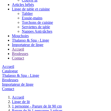
Couvre lit
Articles bébés
Linge de table et cuisine
Tablier
Essuie-mains
Torchons de cuisine
Serviettes de table
Nappes Anti-tâches
Mouchoirs
Thalasso & Spa - Linge
Importateur de linge
Accueil
Brodeuses
Contact
Accueil
Catalogue
Thalasso & Spa - Linge
Brodeuses
Importateur de linge
Contact
Accueil
Linge de lit
1 personne - Parure de lit 90 cm
Parure de lit 1 personne 3 pièces