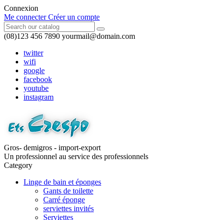
Connexion
Me connecter
Créer un compte
(08)123 456 7890
yourmail@domain.com
twitter
wifi
google
facebook
youtube
instagram
Gros- demigros - import-export
Un professionnel au service des professionnels
Category
Linge de bain et éponges
Gants de toilette
Carré éponge
serviettes invités
Serviettes