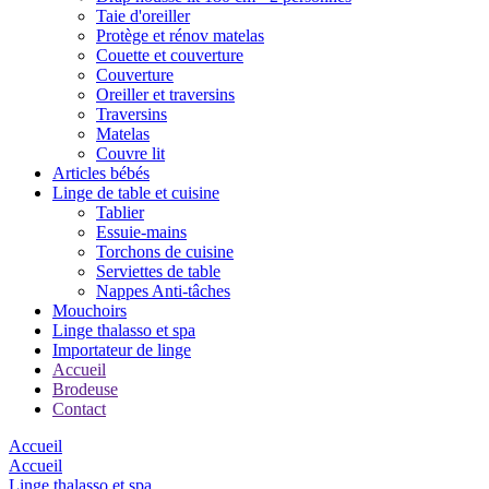
Taie d'oreiller
Protège et rénov matelas
Couette et couverture
Couverture
Oreiller et traversins
Traversins
Matelas
Couvre lit
Articles bébés
Linge de table et cuisine
Tablier
Essuie-mains
Torchons de cuisine
Serviettes de table
Nappes Anti-tâches
Mouchoirs
Linge thalasso et spa
Importateur de linge
Accueil
Brodeuse
Contact
Accueil
Accueil
Linge thalasso et spa