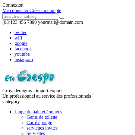
Connexion
Me connecter
Créer un compte
(08)123 456 7890
yourmail@domain.com
twitter
wifi
google
facebook
youtube
instagram
Gros- demigros - import-export
Un professionnel au service des professionnels
Category
Linge de bain et éponges
Gants de toilette
Carré éponge
serviettes invités
Serviettes