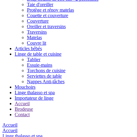
Taie d'oreiller
Protège et rénov matelas
Couette et couverture
Couverture
Oreiller et traversins
Traversins
Matelas
Couvre lit
Articles bébés
Linge de table et cuisine
Tablier
Essuie-mains
Torchons de cuisine
Serviettes de table
Nappes Anti-tâches
Mouchoirs
Linge thalasso et spa
Importateur de linge
Accueil
Brodeuse
Contact
Accueil
Accueil
Linge thalasso et spa