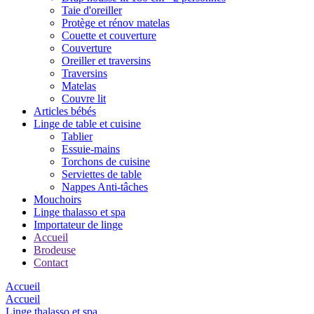
Taie d'oreiller
Protège et rénov matelas
Couette et couverture
Couverture
Oreiller et traversins
Traversins
Matelas
Couvre lit
Articles bébés
Linge de table et cuisine
Tablier
Essuie-mains
Torchons de cuisine
Serviettes de table
Nappes Anti-tâches
Mouchoirs
Linge thalasso et spa
Importateur de linge
Accueil
Brodeuse
Contact
Accueil
Accueil
Linge thalasso et spa