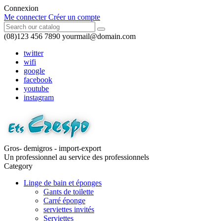
Connexion
Me connecter
Créer un compte
(08)123 456 7890
yourmail@domain.com
twitter
wifi
google
facebook
youtube
instagram
Gros- demigros - import-export
Un professionnel au service des professionnels
Category
Linge de bain et éponges
Gants de toilette
Carré éponge
serviettes invités
Serviettes