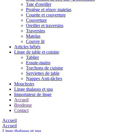
Taie d'oreiller
Protège et rénov matelas
Couette et couverture
Couverture
Oreiller et traversins
Traversins
Matelas
Couvre lit
Articles bébés
Linge de table et cuisine
Tablier
Essuie-mains
Torchons de cuisine
Serviettes de table
Nappes Anti-tâches
Mouchoirs
Linge thalasso et spa
Importateur de linge
Accueil
Brodeuse
Contact
Accueil
Accueil
Linge thalasso et spa