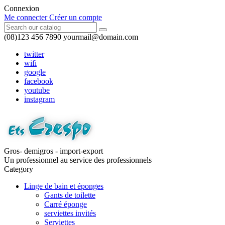
Connexion
Me connecter
Créer un compte
(08)123 456 7890
yourmail@domain.com
twitter
wifi
google
facebook
youtube
instagram
Gros- demigros - import-export
Un professionnel au service des professionnels
Category
Linge de bain et éponges
Gants de toilette
Carré éponge
serviettes invités
Serviettes