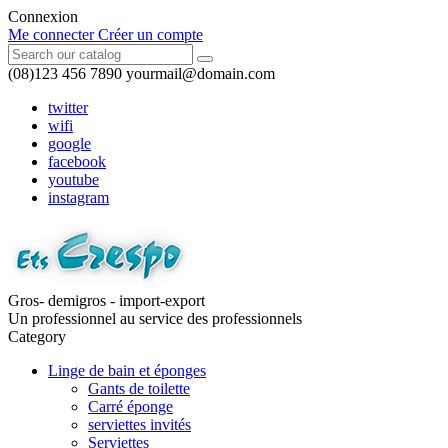
Connexion
Me connecter
Créer un compte
(08)123 456 7890
yourmail@domain.com
twitter
wifi
google
facebook
youtube
instagram
Gros- demigros - import-export
Un professionnel au service des professionnels
Category
Linge de bain et éponges
Gants de toilette
Carré éponge
serviettes invités
Serviettes