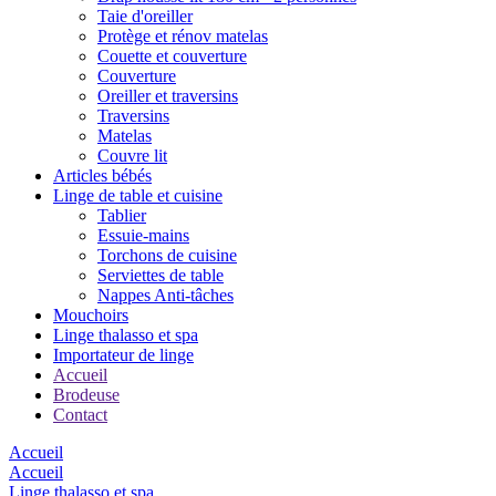
Taie d'oreiller
Protège et rénov matelas
Couette et couverture
Couverture
Oreiller et traversins
Traversins
Matelas
Couvre lit
Articles bébés
Linge de table et cuisine
Tablier
Essuie-mains
Torchons de cuisine
Serviettes de table
Nappes Anti-tâches
Mouchoirs
Linge thalasso et spa
Importateur de linge
Accueil
Brodeuse
Contact
Accueil
Accueil
Linge thalasso et spa