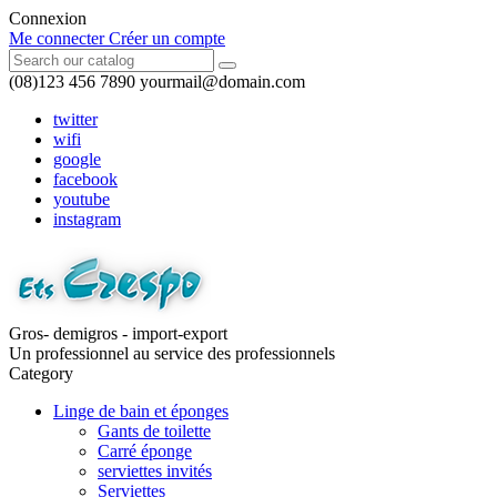
Connexion
Me connecter
Créer un compte
(08)123 456 7890
yourmail@domain.com
twitter
wifi
google
facebook
youtube
instagram
Gros- demigros - import-export
Un professionnel au service des professionnels
Category
Linge de bain et éponges
Gants de toilette
Carré éponge
serviettes invités
Serviettes