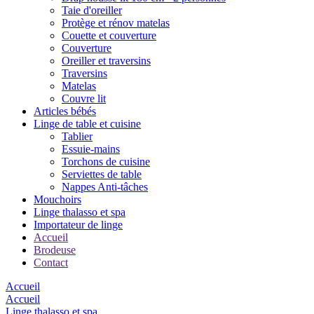
Taie d'oreiller
Protège et rénov matelas
Couette et couverture
Couverture
Oreiller et traversins
Traversins
Matelas
Couvre lit
Articles bébés
Linge de table et cuisine
Tablier
Essuie-mains
Torchons de cuisine
Serviettes de table
Nappes Anti-tâches
Mouchoirs
Linge thalasso et spa
Importateur de linge
Accueil
Brodeuse
Contact
Accueil
Accueil
Linge thalasso et spa