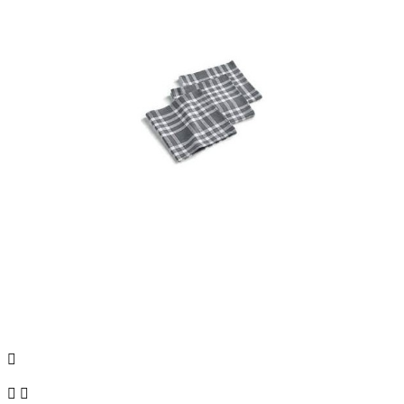


