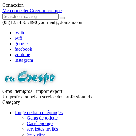
Connexion
Me connecter
Créer un compte
(08)123 456 7890
yourmail@domain.com
twitter
wifi
google
facebook
youtube
instagram
Gros- demigros - import-export
Un professionnel au service des professionnels
Category
Linge de bain et éponges
Gants de toilette
Carré éponge
serviettes invités
Serviettes