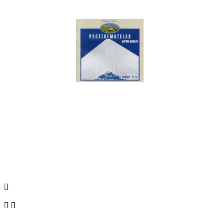


