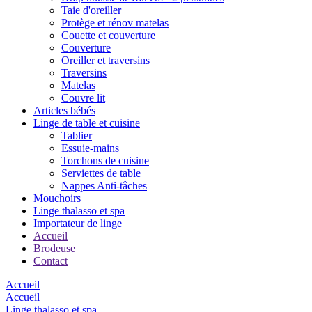
Taie d'oreiller
Protège et rénov matelas
Couette et couverture
Couverture
Oreiller et traversins
Traversins
Matelas
Couvre lit
Articles bébés
Linge de table et cuisine
Tablier
Essuie-mains
Torchons de cuisine
Serviettes de table
Nappes Anti-tâches
Mouchoirs
Linge thalasso et spa
Importateur de linge
Accueil
Brodeuse
Contact
Accueil
Accueil
Linge thalasso et spa