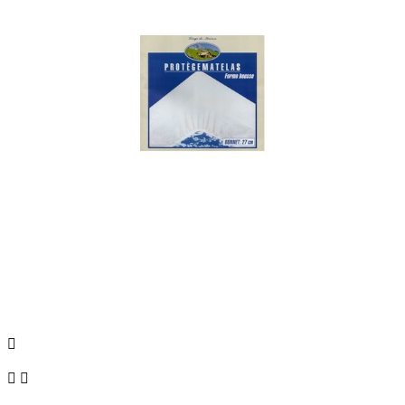


