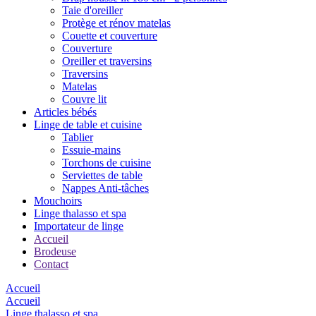
Taie d'oreiller
Protège et rénov matelas
Couette et couverture
Couverture
Oreiller et traversins
Traversins
Matelas
Couvre lit
Articles bébés
Linge de table et cuisine
Tablier
Essuie-mains
Torchons de cuisine
Serviettes de table
Nappes Anti-tâches
Mouchoirs
Linge thalasso et spa
Importateur de linge
Accueil
Brodeuse
Contact
Accueil
Accueil
Linge thalasso et spa