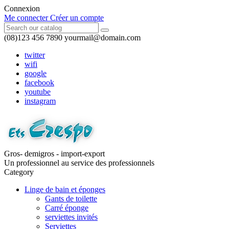
Connexion
Me connecter
Créer un compte
(08)123 456 7890
yourmail@domain.com
twitter
wifi
google
facebook
youtube
instagram
Gros- demigros - import-export
Un professionnel au service des professionnels
Category
Linge de bain et éponges
Gants de toilette
Carré éponge
serviettes invités
Serviettes