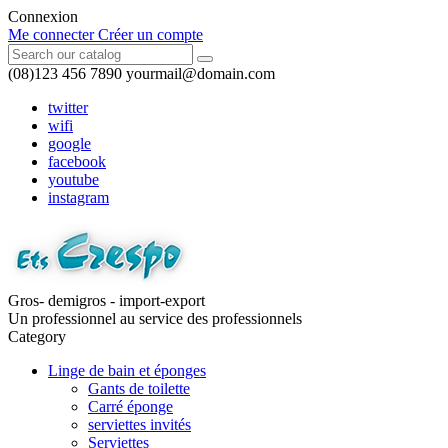
Connexion
Me connecter
Créer un compte
(08)123 456 7890
yourmail@domain.com
twitter
wifi
google
facebook
youtube
instagram
Gros- demigros - import-export
Un professionnel au service des professionnels
Category
Linge de bain et éponges
Gants de toilette
Carré éponge
serviettes invités
Serviettes