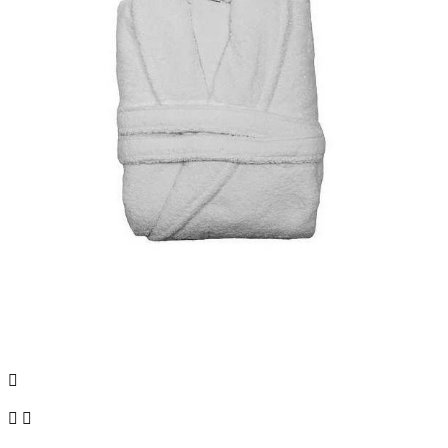


