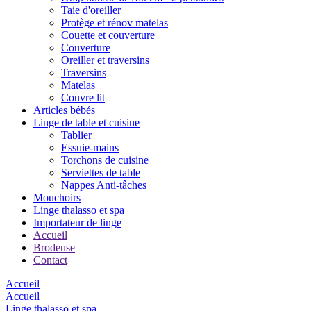
Taie d'oreiller
Protège et rénov matelas
Couette et couverture
Couverture
Oreiller et traversins
Traversins
Matelas
Couvre lit
Articles bébés
Linge de table et cuisine
Tablier
Essuie-mains
Torchons de cuisine
Serviettes de table
Nappes Anti-tâches
Mouchoirs
Linge thalasso et spa
Importateur de linge
Accueil
Brodeuse
Contact
Accueil
Accueil
Linge thalasso et spa