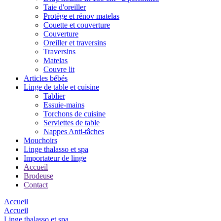
Taie d'oreiller
Protège et rénov matelas
Couette et couverture
Couverture
Oreiller et traversins
Traversins
Matelas
Couvre lit
Articles bébés
Linge de table et cuisine
Tablier
Essuie-mains
Torchons de cuisine
Serviettes de table
Nappes Anti-tâches
Mouchoirs
Linge thalasso et spa
Importateur de linge
Accueil
Brodeuse
Contact
Accueil
Accueil
Linge thalasso et spa