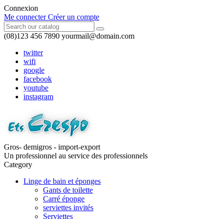
Connexion
Me connecter
Créer un compte
(08)123 456 7890
yourmail@domain.com
twitter
wifi
google
facebook
youtube
instagram
Gros- demigros - import-export
Un professionnel au service des professionnels
Category
Linge de bain et éponges
Gants de toilette
Carré éponge
serviettes invités
Serviettes