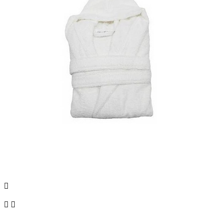


